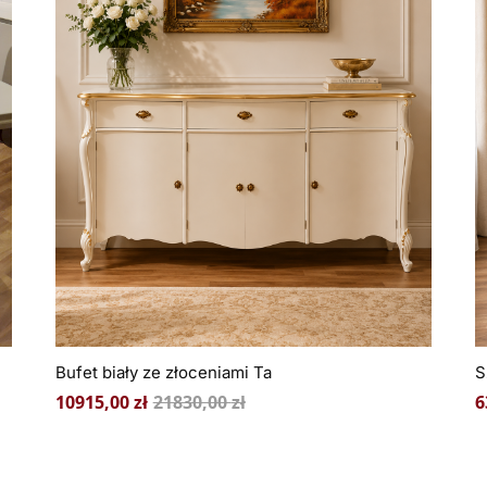
Bufet biały ze złoceniami Ta
S
10915,00
zł
21830,00
zł
6