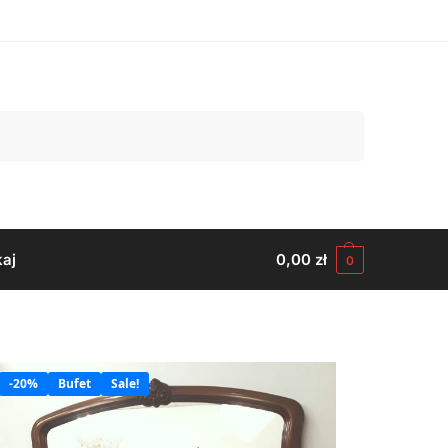
Szukaj
aj
0,00
zł
0
-20%
Bufet
Sale!