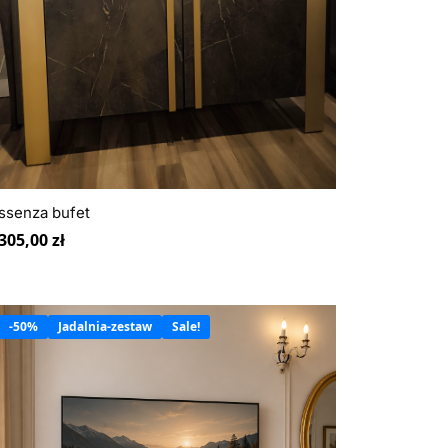
ssenza bufet
305,00
zł
-50%
Jadalnia-zestaw
Sale!