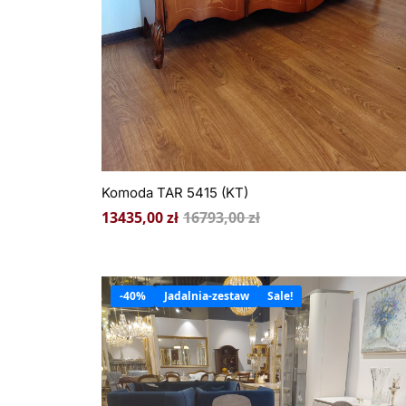
Komoda TAR 5415 (KT)
13435,00
zł
16793,00
zł
-40%
Jadalnia-zestaw
Sale!