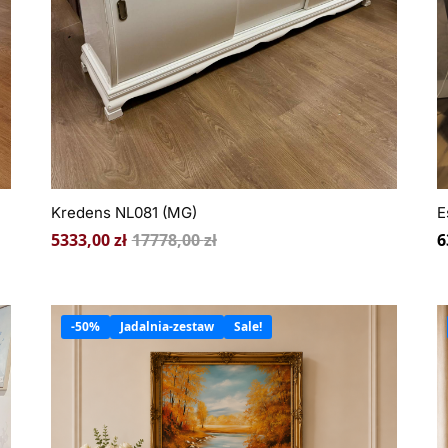
Kredens NL081 (MG)
E
5333,00
zł
17778,00
zł
6
-50%
Jadalnia-zestaw
Sale!