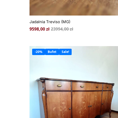
Jadalnia Treviso (MG)
9598,00
zł
23994,00
zł
-20%
Bufet
Sale!