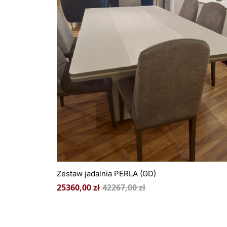
Zestaw jadalnia PERLA (GD)
25360,00
zł
42267,00
zł