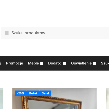
j
Promocje
Meble
Dodatki
Oświetlenie
Szuk
-20%
Bufet
Sale!