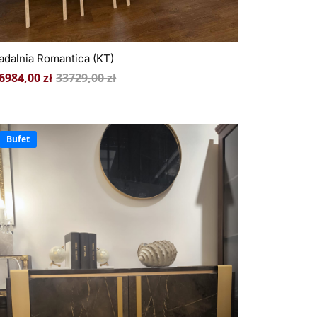
adalnia Romantica (KT)
6984,00
zł
33729,00
zł
Bufet