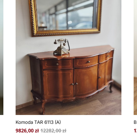
Komoda TAR 6113 (A)
B
9826,00
zł
12282,00
zł
1