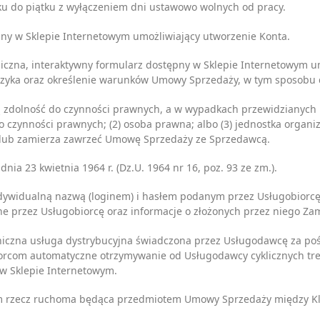
ku do piątku z wyłączeniem dni ustawowo wolnych od pracy.
ny w Sklepie Internetowym umożliwiający utworzenie Konta.
iczna, interaktywny formularz dostępny w Sklepie Internetowym u
zyka oraz określenie warunków Umowy Sprzedaży, w tym sposobu d
ną zdolność do czynności prawnych, a w wypadkach przewidzianych
o czynności prawnych; (2) osoba prawna; albo (3) jednostka organi
a lub zamierza zawrzeć Umowę Sprzedaży ze Sprzedawcą.
nia 23 kwietnia 1964 r. (Dz.U. 1964 nr 16, poz. 93 ze zm.).
ndywidualną nazwą (loginem) i hasłem podanym przez Usługobiorcę
 przez Usługobiorcę oraz informacje o złożonych przez niego Za
oniczna usługa dystrybucyjna świadczona przez Usługodawcę za poś
orcom automatyczne otrzymywanie od Usługodawcy cyklicznych treś
 w Sklepie Internetowym.
m rzecz ruchoma będąca przedmiotem Umowy Sprzedaży między Kl