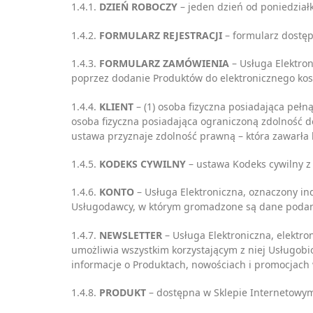
1.4.1.
DZIEŃ ROBOCZY
– jeden dzień od poniedział
1.4.2.
FORMULARZ REJESTRACJI
– formularz dostęp
1.4.3.
FORMULARZ ZAMÓWIENIA
– Usługa Elektron
poprzez dodanie Produktów do elektronicznego kos
1.4.4.
KLIENT
– (1) osoba fizyczna posiadająca peł
osoba fizyczna posiadająca ograniczoną zdolność d
ustawa przyznaje zdolność prawną – która zawarł
1.4.5.
KODEKS CYWILNY
– ustawa Kodeks cywilny z d
1.4.6.
KONTO
– Usługa Elektroniczna, oznaczony i
Usługodawcy, w którym gromadzone są dane podane
1.4.7.
NEWSLETTER
– Usługa Elektroniczna, elektr
umożliwia wszystkim korzystającym z niej Usługobi
informacje o Produktach, nowościach i promocjach
1.4.8.
PRODUKT
– dostępna w Sklepie Internetowy