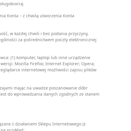
sługobiorcę.
nia Konta – z chwilą utworzenia Konta
ość, w każdej chwili i bez podania przyczyny,
ególności za pośrednictwem poczty elektronicznej
ca: (1) komputer, laptop lub inne urządzenie
ersji: Mozilla Firefox; Internet Explorer; Opera;
zeglądarce internetowej możliwości zapisu plików
yczajami mając na uwadze poszanowanie dóbr
ny jest do wprowadzania danych zgodnych ze stanem
ązane z działaniem Sklepu Internetowego (z
na przykład: