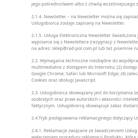
jego pośrednictwem albo z chwilą wcześniejszego 
2.1.4. Newsletter – na Newsletter można się zapis
Usługobiorca zostaje zapisany na Newsletter.
2.1.5. Usługa Elektroniczna Newsletter świadczona 
wypisania się z Newslettera (rezygnacji z Newslet
na adres: sklep@rad-pol.com.pl lub też pisemnie n
2.2. Wymagania techniczne niezbędne do współprac
multimedialne z dostępem do Internetu; (2) dostęp d
Google Chrome; Safari lub Microsoft Edge; (4) zale
Cookies oraz obsługi Javascript.
2.3. Usługobiorca obowiązany jest do korzystania
osobistych oraz praw autorskich i własności intel
faktycznym. Usługobiorcę obowiązuje zakaz dostarc
2.4.Tryb postępowania reklamacyjnego dotyczący Us
2.4.1. Reklamacje związane ze świadczeniem Usług 
wyłączeniem procedury reklamacji Produktu, która 