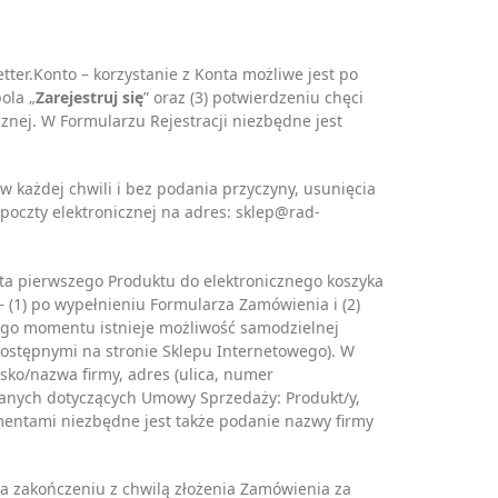
ter.Konto – korzystanie z Konta możliwe jest po
ola „
Zarejestruj się
” oraz (3) potwierdzeniu chęci
znej. W Formularzu Rejestracji niezbędne jest
w każdej chwili i bez podania przyczyny, usunięcia
oczty elektronicznej na adres: sklep@rad-
ta pierwszego Produktu do elektronicznego koszyka
 (1) po wypełnieniu Formularza Zamówienia i (2)
tego momentu istnieje możliwość samodzielnej
ostępnymi na stronie Sklepu Internetowego). W
sko/nazwa firmy, adres (ulica, numer
 danych dotyczących Umowy Sprzedaży: Produkt/y,
mentami niezbędne jest także podanie nazwy firmy
ga zakończeniu z chwilą złożenia Zamówienia za