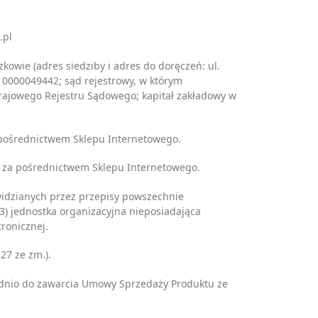
.pl
e (adres siedziby i adres do doręczeń: ul.
0000049442; sąd rejestrowy, w którym
rajowego Rejestru Sądowego; kapitał zakładowy w
pośrednictwem Sklepu Internetowego.
y za pośrednictwem Sklepu Internetowego.
widzianych przez przepisy powszechnie
3) jednostka organizacyjna nieposiadająca
ronicznej.
27 ze zm.).
ednio do zawarcia Umowy Sprzedaży Produktu ze