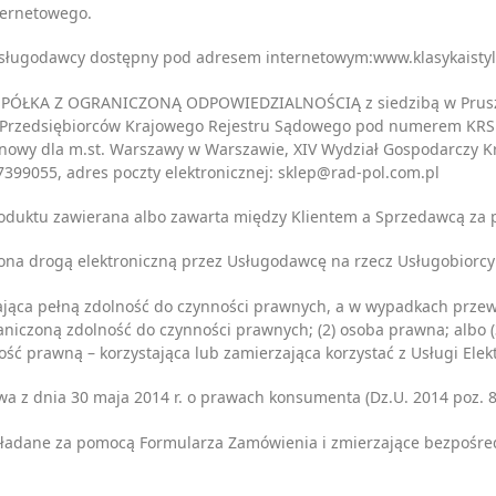
ternetowego.
Usługodawcy dostępny pod adresem internetowym:www.klasykaistyl
PÓŁKA Z OGRANICZONĄ ODPOWIEDZIALNOŚCIĄ z siedzibą w Pruszkowi
u Przedsiębiorców Krajowego Rejestru Sądowego pod numerem KRS 
nowy dla m.st. Warszawy w Warszawie, XIV Wydział Gospodarczy K
7399055, adres poczty elektronicznej: sklep@rad-pol.com.pl
duktu zawierana albo zawarta między Klientem a Sprzedawcą za 
ona drogą elektroniczną przez Usługodawcę na rzecz Usługobiorc
dająca pełną zdolność do czynności prawnych, a w wypadkach prze
aniczoną zdolność do czynności prawnych; (2) osoba prawna; albo (
ść prawną – korzystająca lub zamierzająca korzystać z Usługi Elekt
wa z dnia 30 maja 2014 r. o prawach konsumenta (Dz.U. 2014 poz. 8
składane za pomocą Formularza Zamówienia i zmierzające bezpośr