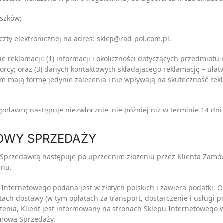
uszków;
czty elektronicznej na adres: sklep@rad-pol.com.pl.
e reklamacji: (1) informacji i okoliczności dotyczących przedmiotu 
orcy; oraz (3) danych kontaktowych składającego reklamację – ułatw
ają formę jedynie zalecenia i nie wpływają na skuteczność rekl
godawcę następuje niezwłocznie, nie później niż w terminie 14 dni
OWY SPRZEDAŻY
 Sprzedawcą następuje po uprzednim złożeniu przez Klienta Zam
inu.
Internetowego podana jest w złotych polskich i zawiera podatki. 
ch dostawy (w tym opłatach za transport, dostarczenie i usługi p
zczenia, Klient jest informowany na stronach Sklepu Internetowego 
 Umową Sprzedaży.