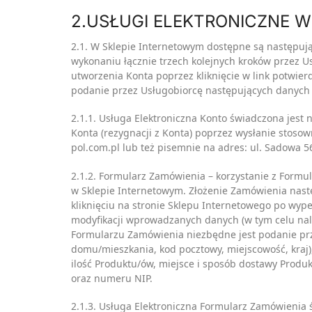
2.USŁUGI ELEKTRONICZNE 
2.1. W Sklepie Internetowym dostępne są następują
wykonaniu łącznie trzech kolejnych kroków przez Usł
utworzenia Konta poprzez kliknięcie w link potwier
podanie przez Usługobiorcę następujących danych U
2.1.1. Usługa Elektroniczna Konto świadczona jest 
Konta (rezygnacji z Konta) poprzez wysłanie stoso
pol.com.pl lub też pisemnie na adres: ul. Sadowa 5
2.1.2. Formularz Zamówienia – korzystanie z Form
w Sklepie Internetowym. Złożenie Zamówienia nastę
kliknięciu na stronie Sklepu Internetowego po wyp
modyfikacji wprowadzanych danych (w tym celu nal
Formularzu Zamówienia niezbędne jest podanie prze
domu/mieszkania, kod pocztowy, miejscowość, kraj)
ilość Produktu/ów, miejsce i sposób dostawy Prod
oraz numeru NIP.
2.1.3. Usługa Elektroniczna Formularz Zamówienia 