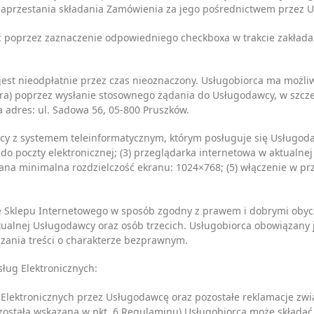
zaprzestania składania Zamówienia za jego pośrednictwem przez U
ać poprzez zaznaczenie odpowiedniego checkboxa w trakcie zakłada
jest nieodpłatnie przez czas nieoznaczony. Usługobiorca ma możliw
tera) poprzez wysłanie stosownego żądania do Usługodawcy, w szcz
a adres: ul. Sadowa 56, 05-800 Pruszków.
y z systemem teleinformatycznym, którym posługuje się Usługodaw
o poczty elektronicznej; (3) przeglądarka internetowa w aktualnej w
cana minimalna rozdzielczość ekranu: 1024×768; (5) włączenie w pr
 ze Sklepu Internetowego w sposób zgodny z prawem i dobrymi ob
ektualnej Usługodawcy oraz osób trzecich. Usługobiorca obowiąza
zania treści o charakterze bezprawnym.
ług Elektronicznych:
Elektronicznych przez Usługodawcę oraz pozostałe reklamacje zwi
została wskazana w pkt. 6 Regulaminu) Usługobiorca może składać 