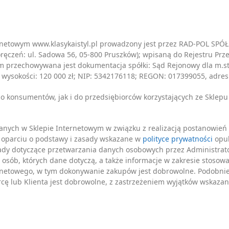
ternetowym www.klasykaistyl.pl prowadzony jest przez RAD-POL
doręczeń: ul. Sadowa 56, 05-800 Pruszków); wpisaną do Rejestru P
m przechowywana jest dokumentacja spółki: Sąd Rejonowy dla m.s
wysokości: 120 000 zł; NIP: 5342176118; REGON: 017399055, adres 
do konsumentów, jak i do przedsiębiorców korzystających ze Sklep
nych w Sklepie Internetowym w związku z realizacją postanowień
w oparciu o podstawy i zasady wskazane w
polityce prywatności
opub
ady dotyczące przetwarzania danych osobowych przez Administrato
sób, których dane dotyczą, a także informacje w zakresie stosowa
ternetowego, w tym dokonywanie zakupów jest dobrowolne. Podobn
cę lub Klienta jest dobrowolne, z zastrzeżeniem wyjątków wskaza