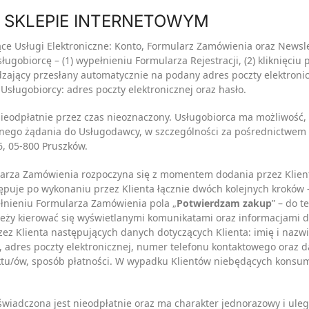
W SKLEPIE INTERNETOWYM
ce Usługi Elektroniczne: Konto, Formularz Zamówienia oraz Newslet
ugobiorcę – (1) wypełnieniu Formularza Rejestracji, (2) kliknięciu p
dzający przesłany automatycznie na podany adres poczty elektronic
sługobiorcy: adres poczty elektronicznej oraz hasło.
nieodpłatnie przez czas nieoznaczony. Usługobiorca ma możliwość, 
wnego żądania do Usługodawcy, w szczególności za pośrednictwem p
6, 05-800 Pruszków.
ularza Zamówienia rozpoczyna się z momentem dodania przez Klien
puje po wykonaniu przez Klienta łącznie dwóch kolejnych kroków –
ełnieniu Formularza Zamówienia pola „
Potwierdzam zakup
” – do 
eży kierować się wyświetlanymi komunikatami oraz informacjami d
z Klienta następujących danych dotyczących Klienta: imię i nazwi
, adres poczty elektronicznej, numer telefonu kontaktowego oraz
uktu/ów, sposób płatności. W wypadku Klientów niebędących konsu
świadczona jest nieodpłatnie oraz ma charakter jednorazowy i ule