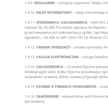
1.4.9.
REGULAMIN
– niniejszy regulamin Sklepu In
1.4.10.
SKLEP INTERNETOWY
– sklep internetowy 
1.4.11.
SPRZEDAWCA; USŁUGODAWCA
– RAD-POL S
Sadowa 56, 05-800 Pruszków); wpisana do Rejestr
przechowywana jest dokumentacja spółki: Sąd Rejo
wysokości: 120 000 zł; NIP: 5342176118; REGON: 01
1.4.12.
UMOWA SPRZEDAŻY
– umowa sprzedaży Pro
1.4.13.
USŁUGA ELEKTRONICZNA
– usługa świadcz
1.4.14.
USŁUGOBIORCA
– (1) osoba fizyczna posia
obowiązujące także osoba fizyczna posiadająca ogr
osobowości prawnej, której ustawa przyznaje zdolno
1.4.15.
USTAWA O PRAWACH KONSUMENTA
– usta
1.4.16.
ZAMÓWIENIE
– oświadczenie woli Klienta 
Sprzedawcą.