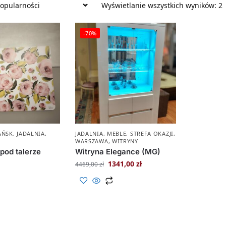
Wyświetlanie wszystkich wyników: 2
-70%
AŃSK
,
JADALNIA
,
JADALNIA
,
MEBLE
,
STREFA OKAZJI
,
WARSZAWA
,
WITRYNY
pod talerze
Witryna Elegance (MG)
1341,00
zł
4469,00
zł