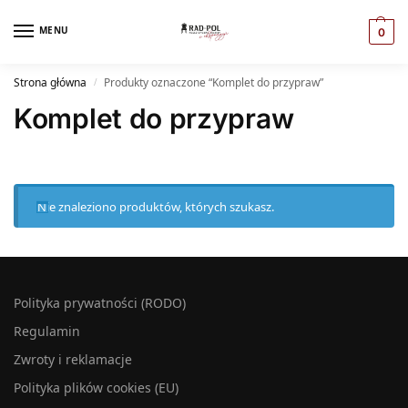
MENU
0
Strona główna
Produkty oznaczone “Komplet do przypraw”
/
Komplet do przypraw
Nie znaleziono produktów, których szukasz.
Polityka prywatności (RODO)
Regulamin
Zwroty i reklamacje
Polityka plików cookies (EU)