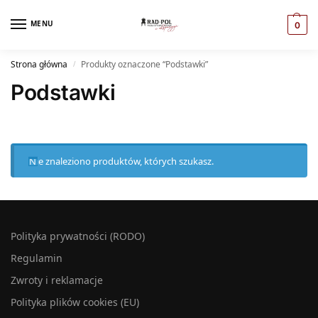
MENU
0
Strona główna
Produkty oznaczone “Podstawki”
/
Podstawki
Nie znaleziono produktów, których szukasz.
Polityka prywatności (RODO)
Regulamin
Zwroty i reklamacje
Polityka plików cookies (EU)