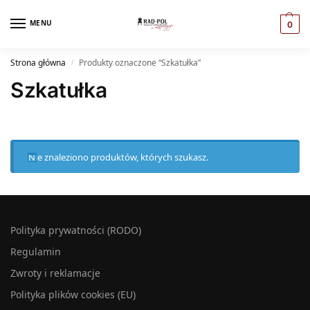
MENU
0
Strona główna
Produkty oznaczone “Szkatułka”
/
Szkatułka
Nie znaleziono produktów, których szukasz.
Polityka prywatności (RODO)
Regulamin
Zwroty i reklamacje
Polityka plików cookies (EU)