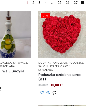
1
2
3
4
…
25
26
27
-74%
ADALNIA
,
KATOWICE
,
DODATKI
,
KATOWICE
,
PODUSZKI
,
PORCELANA
SALON
,
STREFA OKAZJI
,
SYPIALNIA
liwa E Sycylia
Poduszka ozdobna serce
(KT)
10,00
zł
38,00
zł