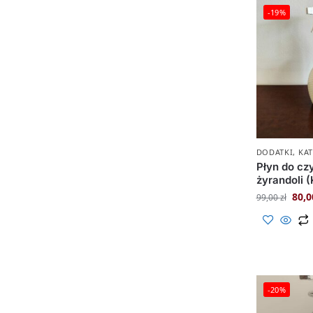
-19%
DODATKI
,
KA
Płyn do cz
żyrandoli 
80,
99,00
zł
-20%