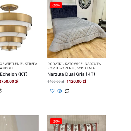
-20%
OŚWIETLENIE
,
STREFA
DODATKI
,
KATOWICE
,
NARZUTY
,
RANDOLE
POMIESZCZENIE
,
SYPIALNIA
 Echelon (KT)
Narzuta Dual Gris (KT)
2750,00
zł
1120,00
zł
1400,00
zł
-20%