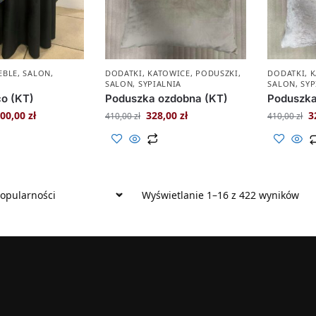
EBLE
,
SALON
,
DODATKI
,
KATOWICE
,
PODUSZKI
,
DODATKI
,
K
SALON
,
SYPIALNIA
SALON
,
SYP
co (KT)
Poduszka ozdobna (KT)
Poduszka
00,00
zł
328,00
zł
3
410,00
zł
410,00
zł
Wyświetlanie 1–16 z 422 wyników