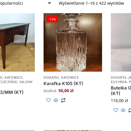
Wyświetlanie 1–16 z 422 wyników
-19%
RO
,
KATOWICE
,
DODATKI
,
KATOWICE
DODATKI
,
J
ESZCZENIE
,
SALONY
KUCHNIA
,
Karafka K105 (KT)
Butelka O
50,00
zł
62,00
zł
03/MM (KT)
(KT)
116,00
zł