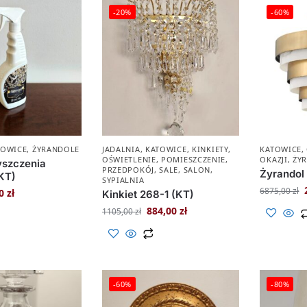
-20%
-60%
TOWICE
,
ŻYRANDOLE
JADALNIA
,
KATOWICE
,
KINKIETY
,
KATOWICE
,
OŚWIETLENIE
,
POMIESZCZENIE
,
OKAZJI
,
ŻY
yszczenia
PRZEDPOKÓJ
,
SALE
,
SALON
,
Żyrandol
(KT)
SYPIALNIA
6875,00
zł
00
zł
Kinkiet 268-1 (KT)
884,00
zł
1105,00
zł
-60%
-80%