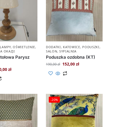
LAMPY
,
OŚWIETLENIE
,
DODATKI
,
KATOWICE
,
PODUSZKI
,
A OKAZJI
SALON
,
SYPIALNIA
tołowa Parysz
Poduszka ozdobna (KT)
152,00
zł
190,00
zł
0,00
zł
-20%