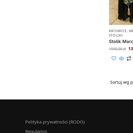
KATOWICE
,
M
STOLIKI
Stolik Mar
13
1550,00
zł
Polityka prywatności (RODO)
Regulamin