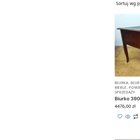
BIURKA
,
BIU
MEBLE
,
POMI
SPRZEDAŻY
Biurko 39
4476,00
zł