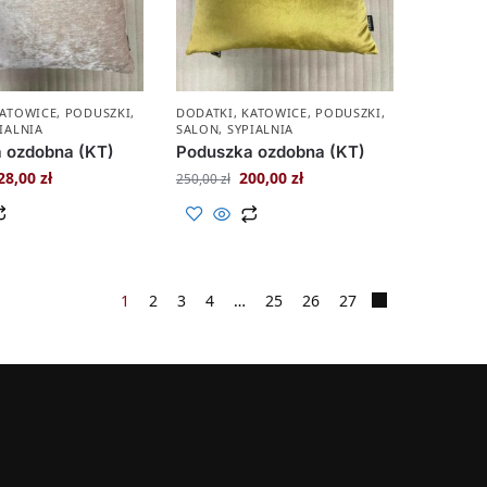
ATOWICE
,
PODUSZKI
,
DODATKI
,
KATOWICE
,
PODUSZKI
,
IALNIA
SALON
,
SYPIALNIA
 ozdobna (KT)
Poduszka ozdobna (KT)
28,00
zł
200,00
zł
250,00
zł
1
2
3
4
…
25
26
27