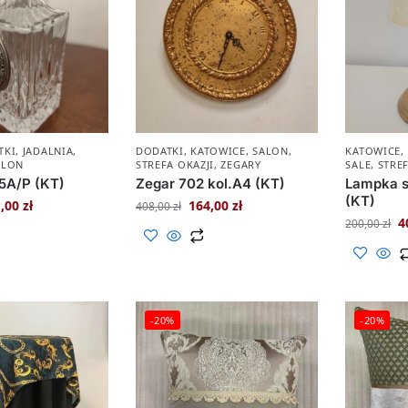
TKI
,
JADALNIA
,
DODATKI
,
KATOWICE
,
SALON
,
KATOWICE
,
ALON
STREFA OKAZJI
,
ZEGARY
SALE
,
STREF
5A/P (KT)
Zegar 702 kol.A4 (KT)
Lampka s
(KT)
1,00
zł
164,00
zł
408,00
zł
4
200,00
zł
-20%
-20%