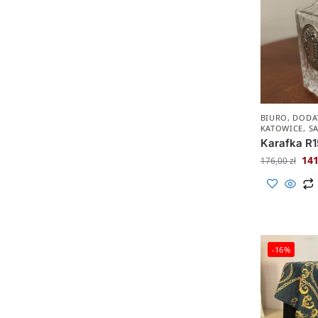
BIURO
,
DODA
KATOWICE
,
S
Karafka R1
14
176,00
zł
-16%