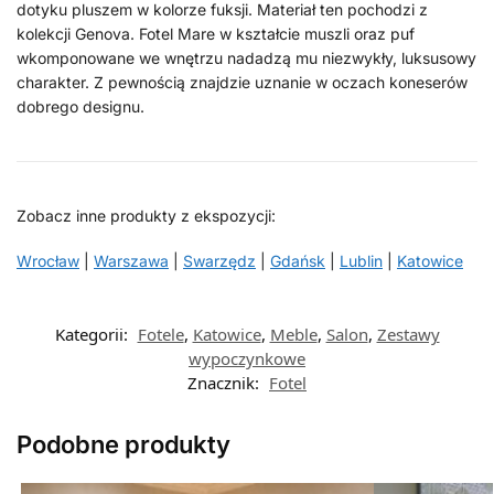
dotyku pluszem w kolorze fuksji. Materiał ten pochodzi z
kolekcji Genova. Fotel Mare w kształcie muszli oraz puf
wkomponowane we wnętrzu nadadzą mu niezwykły, luksusowy
charakter. Z pewnością znajdzie uznanie w oczach koneserów
dobrego designu.
Zobacz inne produkty z ekspozycji:
Wrocław
|
Warszawa
|
Swarzędz
|
Gdańsk
|
Lublin
|
Katowice
Kategorii:
Fotele
,
Katowice
,
Meble
,
Salon
,
Zestawy
wypoczynkowe
Znacznik:
Fotel
Podobne produkty