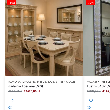
-60%
-70%
JADALNIA
,
MAGAZYN
,
MEBLE
,
SALE
,
STREFA OKAZJI
MAGAZYN
,
MEBL
Jadalnia Toscana (MG)
Lustro 5432 (
24620,00
zł
4192
61549,00
zł
13971,00
zł