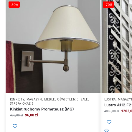
-80%
-70%
KINKIETY
,
MAGAZYN
,
MEBLE
,
OŚWIETLENIE
,
SALE
,
LUSTRA
,
MAGAZY
STREFA OKAZJI
Lustro A112.F2
Kinkiet ruchomy Prometeusz (MG)
1202,
4005,00
zł
96,00
zł
480,00
zł