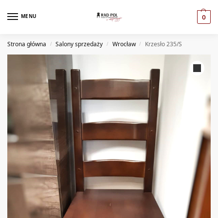
MENU
0
Strona główna
Salony sprzedaży
Wrocław
Krzesło 235/S
/
/
/