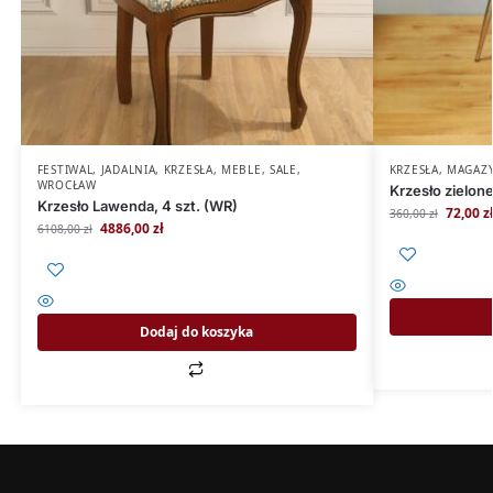
FESTIWAL
,
JADALNIA
,
KRZESŁA
,
MEBLE
,
SALE
,
KRZESŁA
,
MAGAZ
WROCŁAW
Krzesło zielon
Krzesło Lawenda, 4 szt. (WR)
72,00
z
360,00
zł
4886,00
zł
6108,00
zł
Dodaj do koszyka