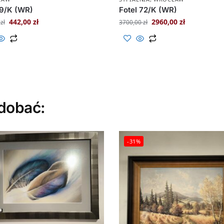
59/K (WR)
Fotel 72/K (WR)
442,00
zł
2960,00
zł
0
zł
3700,00
zł
dobać:
-31%