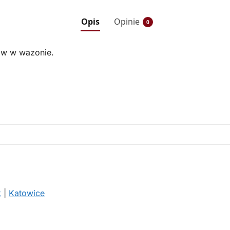
Opis
Opinie
0
ków w wazonie.
k
|
Katowice