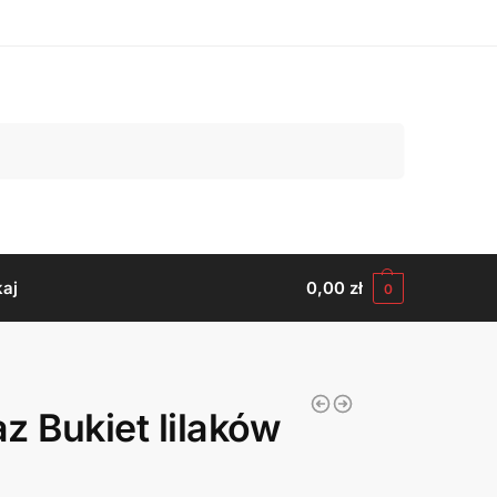
Szukaj
aj
0,00
zł
0
z Bukiet lilaków
)