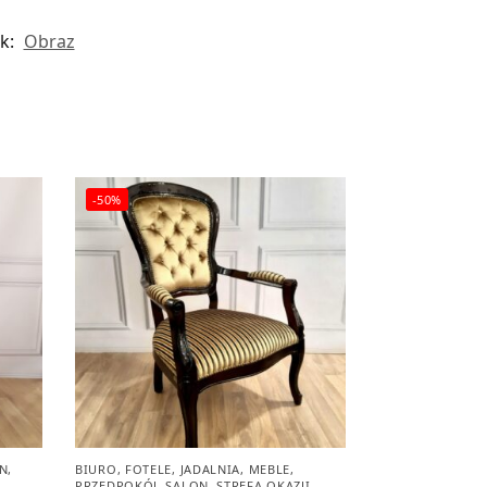
k:
Obraz
-50%
N
,
BIURO
,
FOTELE
,
JADALNIA
,
MEBLE
,
PRZEDPOKÓJ
,
SALON
,
STREFA OKAZJI
,