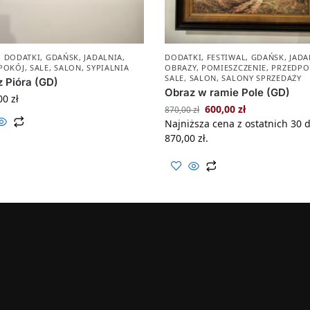
,
DODATKI
,
GDAŃSK
,
JADALNIA
,
DODATKI
,
FESTIWAL
,
GDAŃSK
,
JADA
POKÓJ
,
SALE
,
SALON
,
SYPIALNIA
OBRAZY
,
POMIESZCZENIE
,
PRZEDPO
SALE
,
SALON
,
SALONY SPRZEDAŻY
 Pióra (GD)
Obraz w ramie Pole (GD)
00
zł
600,00
zł
870,00
zł
Najniższa cena z ostatnich 30 d
870,00
zł
.