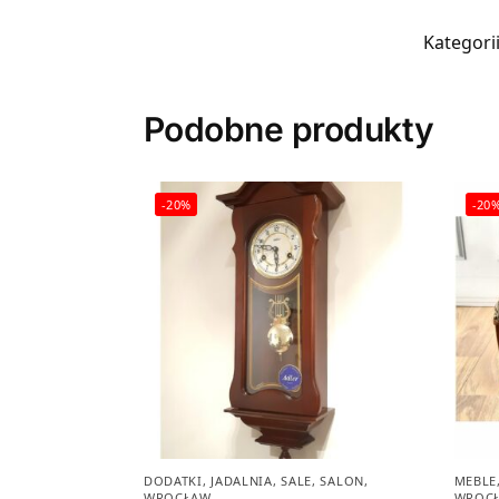
Kategori
Podobne produkty
-20%
-20
DODATKI
,
JADALNIA
,
SALE
,
SALON
,
MEBLE
WROCŁAW
WROC