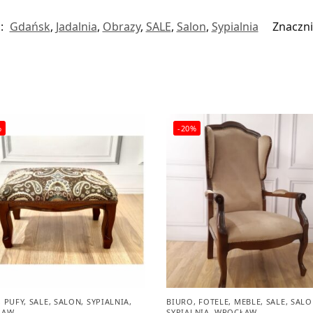
i:
Gdańsk
,
Jadalnia
,
Obrazy
,
SALE
,
Salon
,
Sypialnia
Znaczni
%
-20%
,
PUFY
,
SALE
,
SALON
,
SYPIALNIA
,
BIURO
,
FOTELE
,
MEBLE
,
SALE
,
SALO
ŁAW
SYPIALNIA
,
WROCŁAW