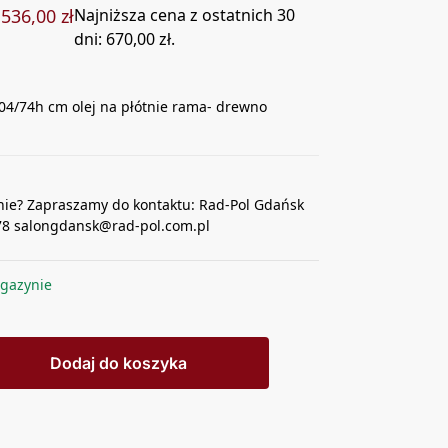
536,00
zł
Najniższa cena z ostatnich 30
dni:
670,00
zł
.
04/74h cm olej na płótnie rama- drewno
nie? Zapraszamy do kontaktu: Rad-Pol Gdańsk
78 salongdansk@rad-pol.com.pl
gazynie
Dodaj do koszyka