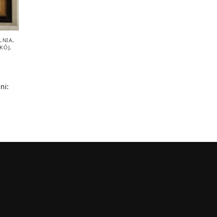
LNIA
,
KÓJ
,
ni: