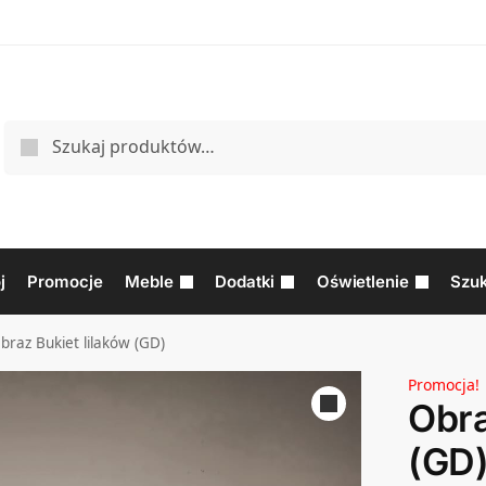
j
Promocje
Meble
Dodatki
Oświetlenie
Szuk
braz Bukiet lilaków (GD)
Promocja!
Obra
(GD