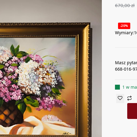
670,00
zł
-20%
Wymiary:1
Masz pyta
668-016-9
1 w ma