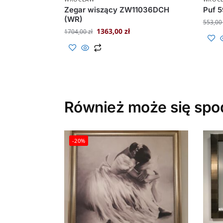
Zegar wiszący ZW11036DCH
Puf 
(WR)
553,0
1363,00
zł
1704,00
zł
Również może się spo
-20%