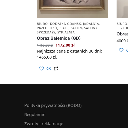
BIURO
,
DODATKI
,
GDAŃSK
,
JADALNIA
,
BIURO
PRZEDPOKÓJ
,
SALE
,
SALON
,
SALONY
PRZED
SPRZEDAŻY
,
SYPIALNIA
Obraz
Obraz Baletnica (GD)
4000,
1172,00
zł
1465,00
zł
Najniższa cena z ostatnich 30 dni:
1465,00
zł
.
Polityka prywatności (RODO)
Regulamin
Zwroty i reklamacje