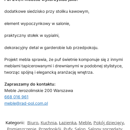
dodatkowe siedzisko przy stoliku kawowym,
element wypoczynkowy w salonie,
praktyczny stołek w sypialni,
dekoracyjny detal w garderobie lub przedpokoju.
Projekt mebla sprawia, że puf świetnie komponuje się z innymi
meblami tapicerowanymi i drewnianymi w podobnej stylistyce,
tworząc spójną i elegancką aranżację wnętrza.
Zapraszamy do kontaktu:
Meble Jerozolimskie 200 Warszawa
668 016 961
meble@rad-pol.com.pl
Kategorii:
Biuro
,
Kuchnia
,
Łazienka
,
Meble
,
Pokój dziecięcy
,
Pomieszczenie
,
Przedpokój
,
Pufy
,
Salon
,
Salony sprzedaży
,