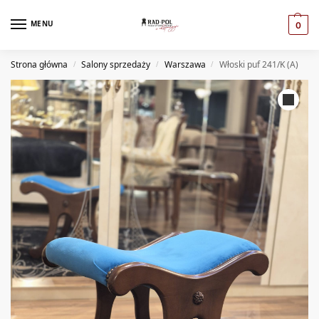
MENU
0
Strona główna
Salony sprzedaży
Warszawa
Włoski puf 241/K (A)
/
/
/