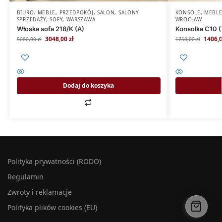
BIURO
,
MEBLE
,
PRZEDPOKÓJ
,
SALON
,
SALONY
KONSOLE
,
MEBL
SPRZEDAŻY
,
SOFY
,
WARSZAWA
WROCŁAW
Włoska sofa 218/K (A)
Konsolka C10 
3048,00
zł
1406,
5080,00
zł
1758,00
zł
Dodaj do koszyka
Polityka prywatności (RODO)
Regulamin
Zwroty i reklamacje
Polityka plików cookies (EU)