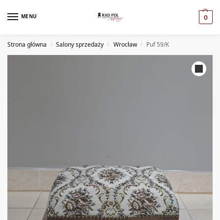
MENU
0
Strona główna
Salony sprzedaży
Wrocław
Puf 59/K
/
/
/