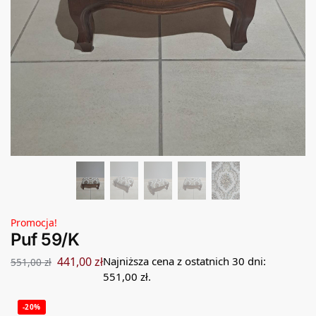
Promocja!
Puf 59/K
441,00
zł
Najniższa cena z ostatnich 30 dni:
551,00
zł
551,00
zł
.
-20%