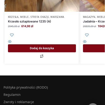
KRZESŁA
,
MEBLE
,
STREFA OKAZJI
,
WARSZAWA
MAGAZYN
,
MEBL
Krzesło sztaplowane 1235 (A)
Jadalnia – Krze
614,00
zł
1042
2045,00
zł
20839,00
zł
Dodaj do koszyka
Polityka prywatności (RODO)
Regulamin
Zwroty i reklamacje