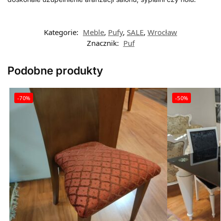
Kategorie:
Meble
,
Pufy
,
SALE
,
Wrocław
Znacznik:
Puf
Podobne produkty
-70%
-50%