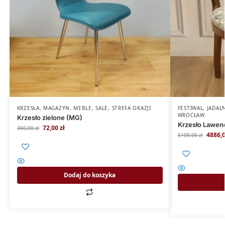
KRZESŁA
,
MAGAZYN
,
MEBLE
,
SALE
,
STREFA OKAZJI
FESTIWAL
,
JADAL
WROCŁAW
Krzesło zielone (MG)
Krzesło Lawend
72,00
zł
360,00
zł
4886,
6108,00
zł
Dodaj do koszyka