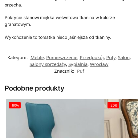
orzecha.
Pokrycie stanowi miękka welwetowa tkanina w kolorze
granatowym.
Wykończenie to torsatka nieco jaśniejsza od tkaniny.
Kategorii:
Meble
,
Pomieszczenie
,
Przedpokój
,
Pufy
,
Salon
,
Salony sprzedaży
,
Sypialnia
,
Wrocław
Znacznik:
Puf
Podobne produkty
-80%
-20%