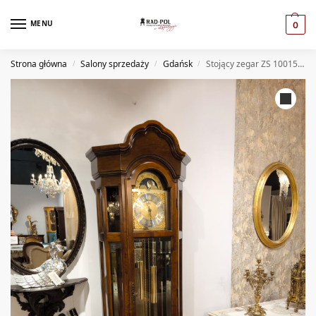
MENU
0
Strona główna
Salony sprzedaży
Gdańsk
Stojący zegar ZS 10015W (GD)
/
/
/