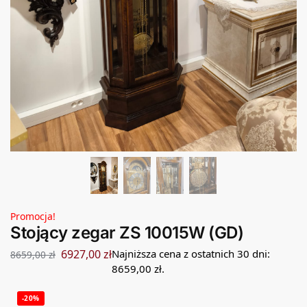
Promocja!
Stojący zegar ZS 10015W (GD)
6927,00
zł
Najniższa cena z ostatnich 30 dni:
8659,00
zł
8659,00
zł
.
-20%