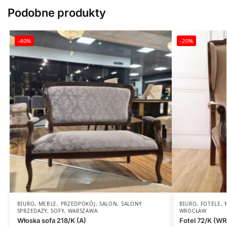
Podobne produkty
-40%
-20%
BIURO
,
MEBLE
,
PRZEDPOKÓJ
,
SALON
,
SALONY
BIURO
,
FOTELE
,
SPRZEDAŻY
,
SOFY
,
WARSZAWA
WROCŁAW
Włoska sofa 218/K (A)
Fotel 72/K (WR