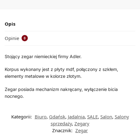
Opis
Opinie
0
Stojący zegar niemieckiej firmy Adler.
Korpus wykonany jest z płyty mdf, połączony z szkłem,
elementy metalowe w kolorze złotym.
Zegar posiada mechanizm nakręcany, wyłączenie bicia
nocnego.
Kategorii:
Biuro
,
Gdańsk
,
Jadalnia
,
SALE
,
Salon
,
Salony
sprzedaży
,
Zegary
Znacznik:
Zegar