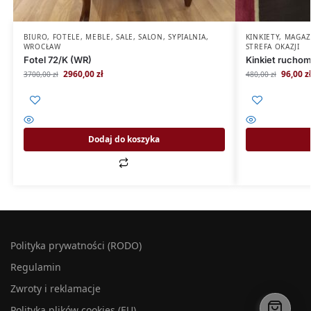
BIURO
,
FOTELE
,
MEBLE
,
SALE
,
SALON
,
SYPIALNIA
,
KINKIETY
,
MAGAZ
WROCŁAW
STREFA OKAZJI
Fotel 72/K (WR)
Kinkiet rucho
2960,00
zł
96,00
z
3700,00
zł
480,00
zł
Dodaj do koszyka
Polityka prywatności (RODO)
Regulamin
Zwroty i reklamacje
Polityka plików cookies (EU)