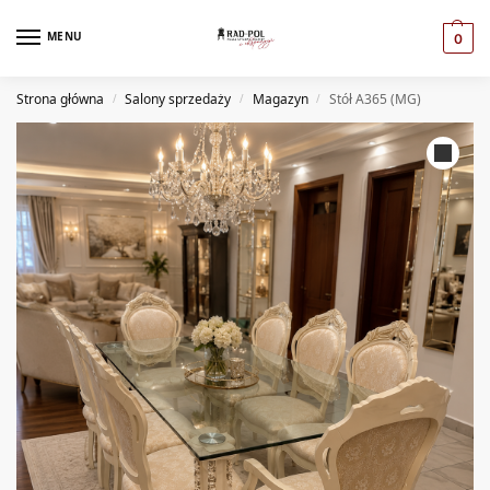
MENU
0
Strona główna
Salony sprzedaży
Magazyn
Stół A365 (MG)
/
/
/