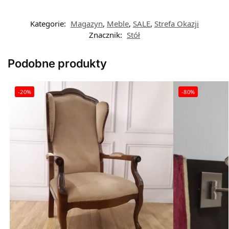
Kategorie:
Magazyn
,
Meble
,
SALE
,
Strefa Okazji
Znacznik:
Stół
Podobne produkty
-20%
-80%