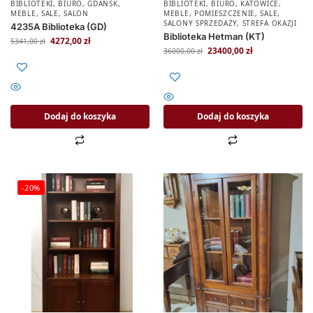
BIBLIOTEKI
,
BIURO
,
GDAŃSK
,
BIBLIOTEKI
,
BIURO
,
KATOWICE
,
MEBLE
,
SALE
,
SALON
MEBLE
,
POMIESZCZENIE
,
SALE
,
SALONY SPRZEDAŻY
,
STREFA OKAZJI
4235A Biblioteka (GD)
Biblioteka Hetman (KT)
4272,00
zł
5341,00
zł
23400,00
zł
36000,00
zł
Dodaj do koszyka
Dodaj do koszyka
-20%