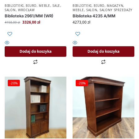
BIBLIOTEKI
,
BIURO
,
MEBLE
,
SALE
,
BIBLIOTEKI
,
BIURO
,
MAGAZYN
,
SALON
,
WROCŁAW
MEBLE
,
SALON
,
SALONY SPRZEDAŻY
Biblioteka 2961/MM (WR)
Biblioteka 4235 A/MM
3326,00
zł
4273,00
zł
4158,00
zł
Dodaj do koszyka
Dodaj do koszyka
-20%
-20%