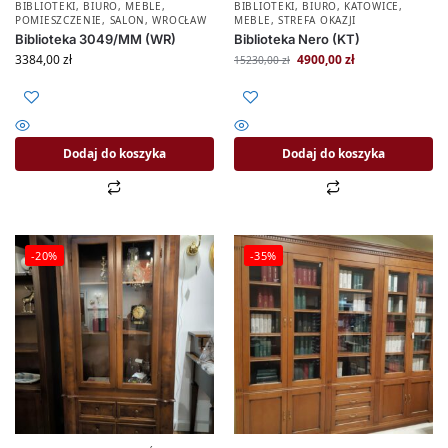
BIBLIOTEKI
,
BIURO
,
MEBLE
,
BIBLIOTEKI
,
BIURO
,
KATOWICE
,
POMIESZCZENIE
,
SALON
,
WROCŁAW
MEBLE
,
STREFA OKAZJI
Biblioteka 3049/MM (WR)
Biblioteka Nero (KT)
3384,00
zł
4900,00
zł
15230,00
zł
Dodaj do koszyka
Dodaj do koszyka
-20%
-35%