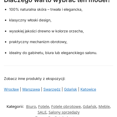
100% naturalna skóra – trwała i elegancka,
klasyczny włoski design,
wysokiej jakości drewno w kolorze orzecha,
praktyczny mechanizm obrotowy,
idealny do gabinetu, biura lub eleganckiego salonu.
Zobacz inne produkty z ekspozycji:
Wrocław
|
Warszawa
|
Swarzędz
|
Gdańsk
|
Katowice
Kategorii:
Biuro
,
Fotele
,
Fotele obrotowe
,
Gdańsk
,
Meble
,
SALE
,
Salony sprzedaży