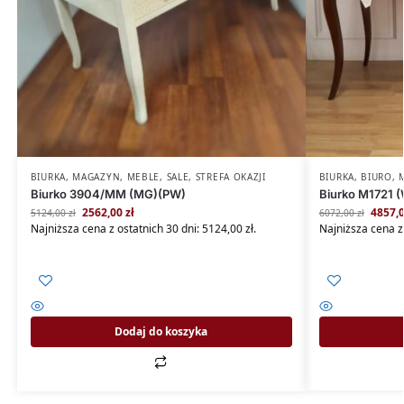
BIURKA
,
MAGAZYN
,
MEBLE
,
SALE
,
STREFA OKAZJI
BIURKA
,
BIURO
,
Biurko 3904/MM (MG)(PW)
Biurko M1721 
2562,00
zł
4857,
5124,00
zł
6072,00
zł
Najniższa cena z ostatnich 30 dni:
5124,00
zł
.
Najniższa cena z
Dodaj do koszyka