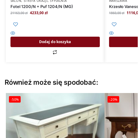
SALON
,
STREFA OKAZJI
,
SYPIALNIA
WARSZAWA
Fotel 1200/N + Puf 1204/N (MG)
Krzesło Vaness
4233,00
zł
1116,
21163,00
zł
1860,00
zł
Dodaj do koszyka
Również może się spodobać:
-50%
-20%