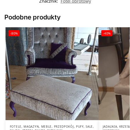
Znacznik:
Fotel obrotowy
Podobne produkty
-80%
-40%
FOTELE
,
MAGAZYN
,
MEBLE
,
PRZEDPOKÓJ
,
PUFY
,
SALE
,
JADALNIA
,
KRZES