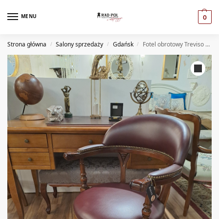
MENU
0
Strona główna
Salony sprzedaży
Gdańsk
Fotel obrotowy Treviso skóra naturalna ( GD )
/
/
/