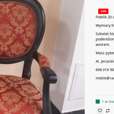
-20%
Fotelik 20 
Wymiary:5
Szkielet l
podkreślon
wzorem.
Masz pyta
Al. Jerozo
668 016 9
meble@rad
1 w ma