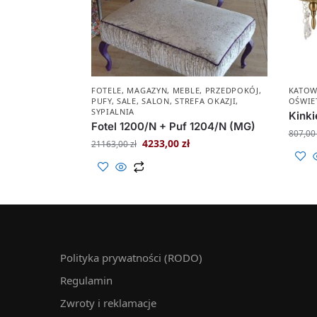
FOTELE
,
MAGAZYN
,
MEBLE
,
PRZEDPOKÓJ
,
KATOW
PUFY
,
SALE
,
SALON
,
STREFA OKAZJI
,
OŚWIE
SYPIALNIA
Kinki
Fotel 1200/N + Puf 1204/N (MG)
807,0
4233,00
zł
21163,00
zł
Polityka prywatności (RODO)
Regulamin
Zwroty i reklamacje