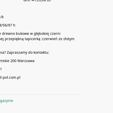
c/k
8/56/97 h
ite drewno bukowe w głębokiej czerni
ej przepiękną tapicerką :czerwień ze złotym
nia? Zapraszamy do kontaktu:
limskie 200 Warszawa
61
-pol.com.pl
gazynie