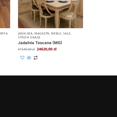
TREFA
JADALNIA
,
MAGAZYN
,
MEBLE
,
SALE
,
STREFA OKAZJI
Jadalnia Toscana (MG)
24620,00
zł
61549,00
zł