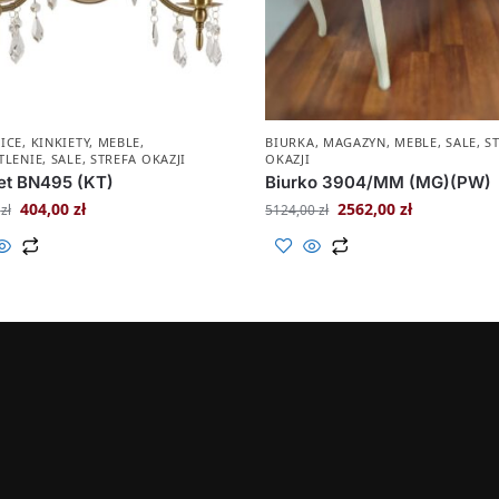
ICE
,
KINKIETY
,
MEBLE
,
BIURKA
,
MAGAZYN
,
MEBLE
,
SALE
,
S
TLENIE
,
SALE
,
STREFA OKAZJI
OKAZJI
et BN495 (KT)
Biurko 3904/MM (MG)(PW)
404,00
zł
2562,00
zł
0
zł
5124,00
zł