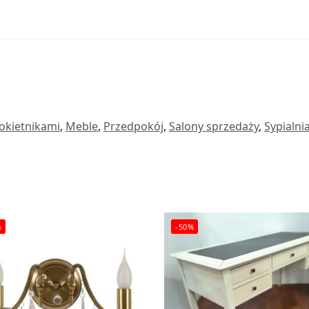
łokietnikami
,
Meble
,
Przedpokój
,
Salony sprzedaży
,
Sypialni
%
-50%