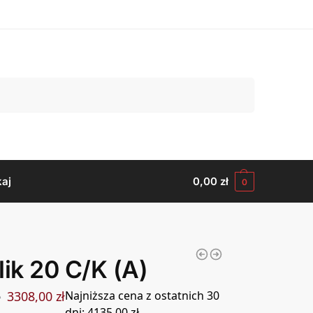
Szukaj
aj
0,00
zł
0
lik 20 C/K (A)
3308,00
zł
Najniższa cena z ostatnich 30
ł
dni:
4135,00
zł
.