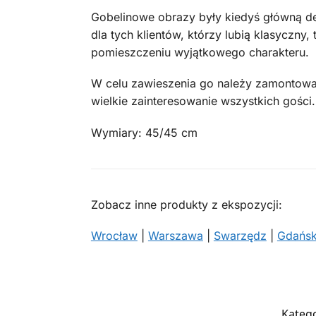
Gobelinowe obrazy były kiedyś główną de
dla tych klientów, którzy lubią klasyczny
pomieszczeniu wyjątkowego charakteru.
W celu zawieszenia go należy zamontować
wielkie zainteresowanie wszystkich gości.
Wymiary: 45/45 cm
Zobacz inne produkty z ekspozycji:
Wrocław
|
Warszawa
|
Swarzędz
|
Gdańs
Katego