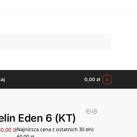
Szukaj
aj
0,00
zł
0
lin Eden 6 (KT)
30,00
zł
Najniższa cena z ostatnich 30 dni:
60,00
zł
.