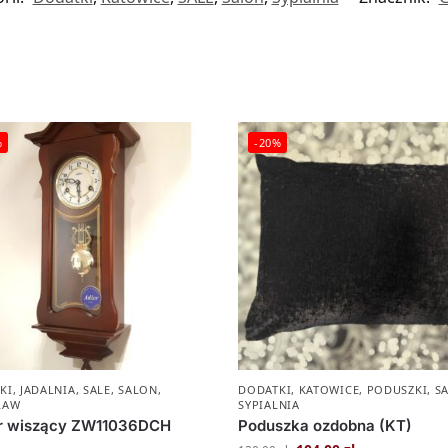
%
-20%
KI
,
JADALNIA
,
SALE
,
SALON
,
DODATKI
,
KATOWICE
,
PODUSZKI
,
S
ŁAW
SYPIALNIA
r wiszący ZW11036DCH
Poduszka ozdobna (KT)