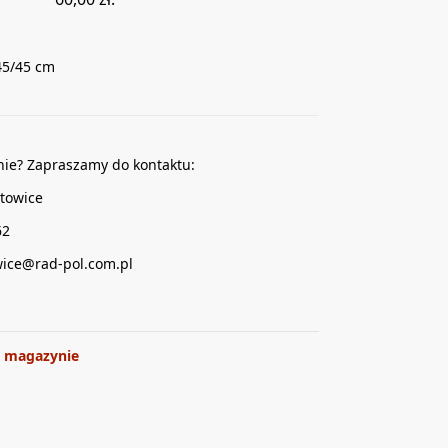
45/45 cm
nie? Zapraszamy do kontaktu:
towice
62
wice@rad-pol.com.pl
 magazynie