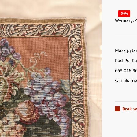
-50%
Wymiary: 
Masz pyta
Rad-Pol Ka
668-016-9
salonkato
Brak w