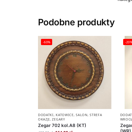
Podobne produkty
-60%
-20
DODATKI
,
KATOWICE
,
SALON
,
STREFA
DODAT
OKAZJI
,
ZEGARY
WROC
Zegar 702 kol.A8 (KT)
Zega
(WR)