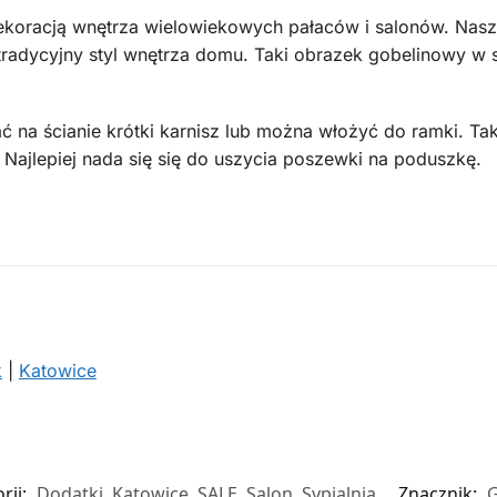
koracją wnętrza wielowiekowych pałaców i salonów. Nasz 
, tradycyjny styl wnętrza domu. Taki obrazek gobelinowy w s
 na ścianie krótki karnisz lub można włożyć do ramki. T
 Najlepiej nada się się do uszycia poszewki na poduszkę.
k
|
Katowice
rii:
Dodatki
,
Katowice
,
SALE
,
Salon
,
Sypialnia
Znacznik:
G