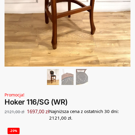
Promocja!
Hoker 116/SG (WR)
1697,00
zł
Najniższa cena z ostatnich 30 dni:
2121,00
zł
2121,00
zł
.
-20%