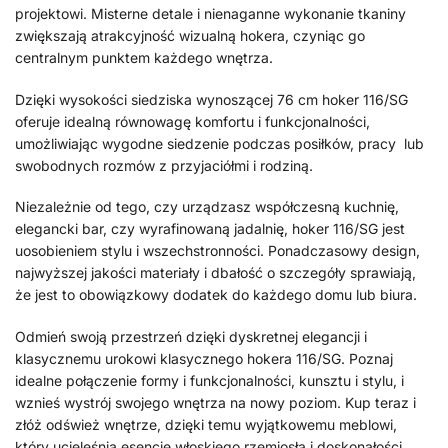
projektowi. Misterne detale i nienaganne wykonanie tkaniny
zwiększają atrakcyjność wizualną hokera, czyniąc go
centralnym punktem każdego wnętrza.
Dzięki wysokości siedziska wynoszącej 76 cm hoker 116/SG
oferuje idealną równowagę komfortu i funkcjonalności,
umożliwiając wygodne siedzenie podczas posiłków, pracy lub
swobodnych rozmów z przyjaciółmi i rodziną.
Niezależnie od tego, czy urządzasz współczesną kuchnię,
elegancki bar, czy wyrafinowaną jadalnię, hoker 116/SG jest
uosobieniem stylu i wszechstronności. Ponadczasowy design,
najwyższej jakości materiały i dbałość o szczegóły sprawiają,
że jest to obowiązkowy dodatek do każdego domu lub biura.
Odmień swoją przestrzeń dzięki dyskretnej elegancji i
klasycznemu urokowi klasycznego hokera 116/SG. Poznaj
idealne połączenie formy i funkcjonalności, kunsztu i stylu, i
wznieś wystrój swojego wnętrza na nowy poziom. Kup teraz i
złóż odśwież wnętrze, dzięki temu wyjątkowemu meblowi,
który ucieleśnia esencję włoskiego rzemiosła i doskonałości