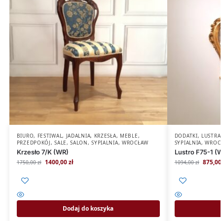
BIURO
,
FESTIWAL
,
JADALNIA
,
KRZESŁA
,
MEBLE
,
DODATKI
,
LUSTRA
PRZEDPOKÓJ
,
SALE
,
SALON
,
SYPIALNIA
,
WROCŁAW
SYPIALNIA
,
WROC
Krzesło 7/K (WR)
Lustro F75-1 (
1400,00
zł
875,0
1750,00
zł
1094,00
zł
Dodaj do koszyka