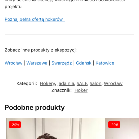
projektu.
Poznaj pełną ofertę hokerów.
Zobacz inne produkty z ekspozycji:
Wrocław
|
Warszawa
|
Swarzędz
|
Gdańsk
|
Katowice
Kategorii:
Hokery
,
Jadalnia
,
SALE
,
Salon
,
Wrocław
Znacznik:
Hoker
Podobne produkty
-20%
-20%