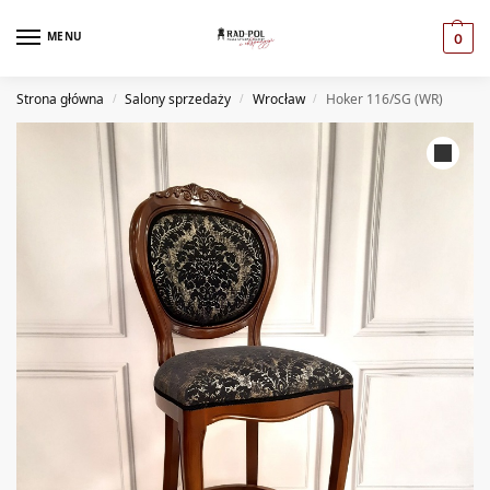
MENU
0
Strona główna
Salony sprzedaży
Wrocław
Hoker 116/SG (WR)
/
/
/