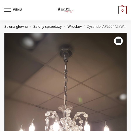
MENU
0
Strona główna
Salony sprzedaży
Wrocław
Żyrandol APL054NI (WR)
/
/
/