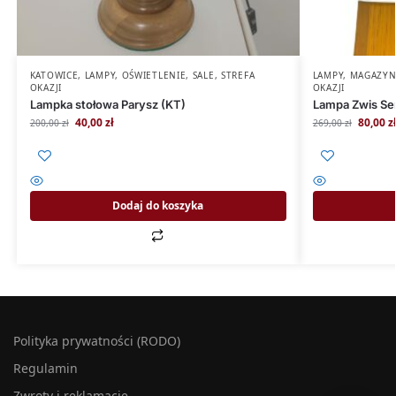
KATOWICE
,
LAMPY
,
OŚWIETLENIE
,
SALE
,
STREFA
LAMPY
,
MAGAZY
OKAZJI
OKAZJI
Lampka stołowa Parysz (KT)
Lampa Zwis Se
40,00
zł
80,00
z
200,00
zł
269,00
zł
Dodaj do koszyka
Polityka prywatności (RODO)
Regulamin
Zwroty i reklamacje