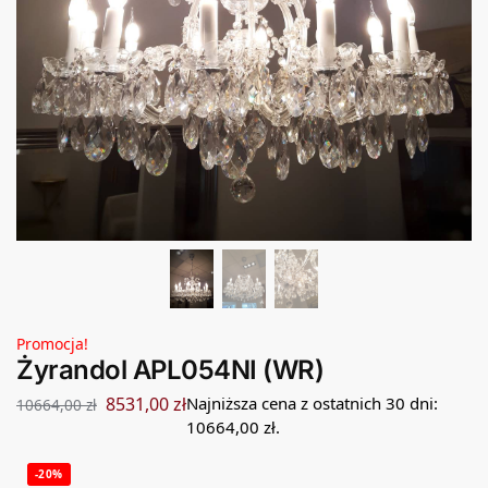
Promocja!
Żyrandol APL054NI (WR)
8531,00
zł
Najniższa cena z ostatnich 30 dni:
10664,00
zł
10664,00
zł
.
-20%