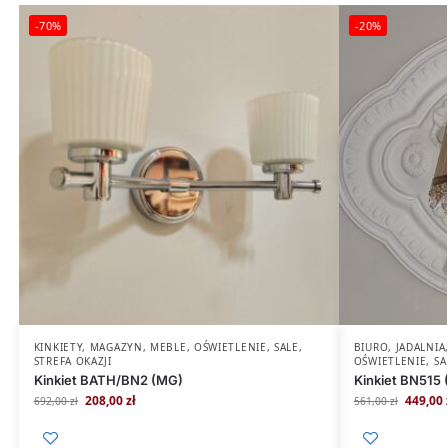
-70%
-20%
KINKIETY
,
MAGAZYN
,
MEBLE
,
OŚWIETLENIE
,
SALE
,
BIURO
,
JADALNIA
STREFA OKAZJI
OŚWIETLENIE
,
S
Kinkiet BATH/BN2 (MG)
Kinkiet BN515 
208,00
zł
449,00
692,00
zł
561,00
zł