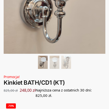
Promocja!
Kinkiet BATH/CD1 (KT)
248,00
zł
Najniższa cena z ostatnich 30 dni:
825,00
zł
825,00
zł
.
-70%