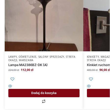
LAMPY
,
OŚWIETLENIE
,
SALONY SPRZEDAŻY
,
STREFA
KINKIETY
,
MAGAZ
OKAZJI
,
WARSZAWA
STREFA OKAZJI
Lampa MA2386BZ-DK (A)
Kinkiet rucho
112,00
zł
96,00
z
224,00
zł
480,00
zł
Dodaj do koszyka