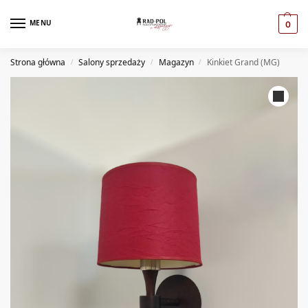
MENU
0
Strona główna
Salony sprzedaży
Magazyn
Kinkiet Grand (MG)
/
/
/