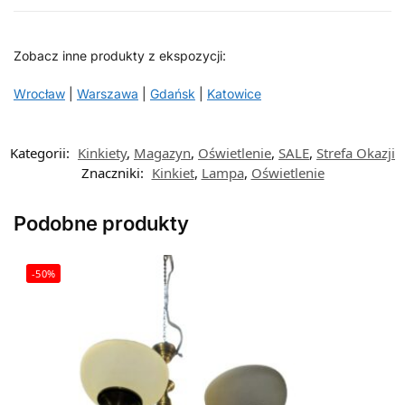
Zobacz inne produkty z ekspozycji:
Wrocław
|
Warszawa
|
Gdańsk
|
Katowice
Kategorii:
Kinkiety
,
Magazyn
,
Oświetlenie
,
SALE
,
Strefa Okazji
Znaczniki:
Kinkiet
,
Lampa
,
Oświetlenie
Podobne produkty
-50%