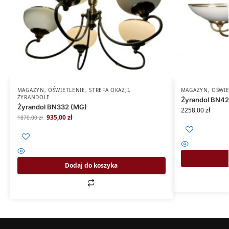
MAGAZYN
,
OŚWIETLENIE
,
STREFA OKAZJI
,
MAGAZYN
,
OŚWIE
ŻYRANDOLE
Żyrandol BN42
Żyrandol BN332 (MG)
2258,00
zł
935,00
zł
1870,00
zł
Dodaj do koszyka