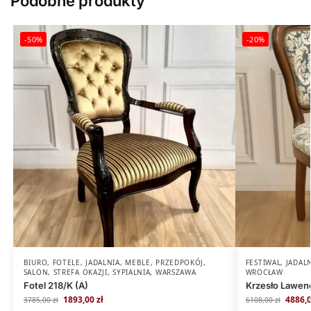
Podobne produkty
-50%
-20%
BIURO
,
FOTELE
,
JADALNIA
,
MEBLE
,
PRZEDPOKÓJ
,
FESTIWAL
,
JADAL
SALON
,
STREFA OKAZJI
,
SYPIALNIA
,
WARSZAWA
WROCŁAW
Fotel 218/K (A)
Krzesło Lawend
1893,00
zł
4886,
3785,00
zł
6108,00
zł