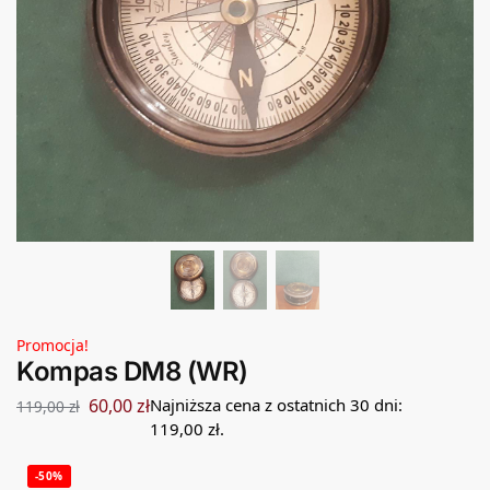
Promocja!
Kompas DM8 (WR)
60,00
zł
Najniższa cena z ostatnich 30 dni:
119,00
zł
119,00
zł
.
-50%