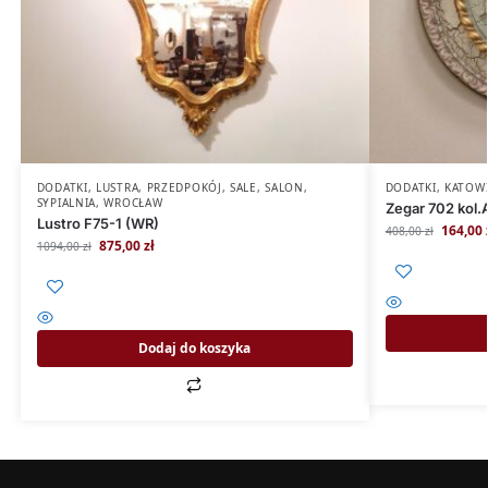
DODATKI
,
LUSTRA
,
PRZEDPOKÓJ
,
SALE
,
SALON
,
DODATKI
,
KATOW
SYPIALNIA
,
WROCŁAW
Zegar 702 kol.
Lustro F75-1 (WR)
164,00
408,00
zł
875,00
zł
1094,00
zł
Dodaj do koszyka