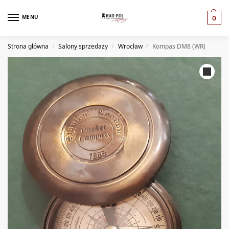
MENU
0
Strona główna
Salony sprzedaży
Wrocław
Kompas DM8 (WR)
/
/
/