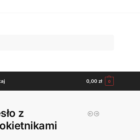
Szukaj
aj
0,00
zł
0
sło z
okietnikami