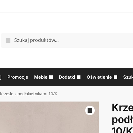
j
Promocje
Meble
Dodatki
Oświetlenie
Szuk
Krzesło z podłokietnikami 10/K
Krze
podł
10/K