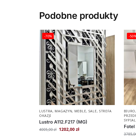
Podobne produkty
-70%
-50
LUSTRA
,
MAGAZYN
,
MEBLE
,
SALE
,
STREFA
BIURO
OKAZJI
PRZED
SYPIA
Lustro A112.F217 (MG)
Fotel
1202,00
zł
4005,00
zł
3785,