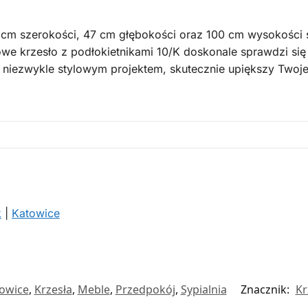
cm szerokości, 47 cm głębokości oraz 100 cm wysokości s
owe krzesło z podłokietnikami 10/K doskonale sprawdzi się
iezwykle stylowym projektem, skutecznie upiększy Twoje 
k
|
Katowice
owice
,
Krzesła
,
Meble
,
Przedpokój
,
Sypialnia
Znacznik:
Kr