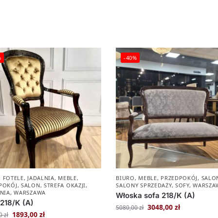
%
-40%
,
FOTELE
,
JADALNIA
,
MEBLE
,
BIURO
,
MEBLE
,
PRZEDPOKÓJ
,
SALO
POKÓJ
,
SALON
,
STREFA OKAZJI
,
SALONY SPRZEDAŻY
,
SOFY
,
WARSZA
LNIA
,
WARSZAWA
Włoska sofa 218/K (A)
 218/K (A)
3048,00
zł
5080,00
zł
1893,00
zł
00
zł