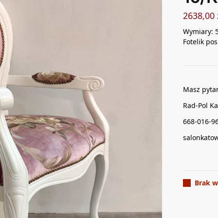
2638,00
Wymiary: 
Fotelik po
Masz pyta
Rad-Pol Ka
668-016-9
salonkato
Brak w