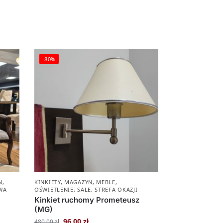
-80%
N
,
KINKIETY
,
MAGAZYN
,
MEBLE
,
WA
OŚWIETLENIE
,
SALE
,
STREFA OKAZJI
Kinkiet ruchomy Prometeusz
(MG)
96,00
zł
480,00
zł