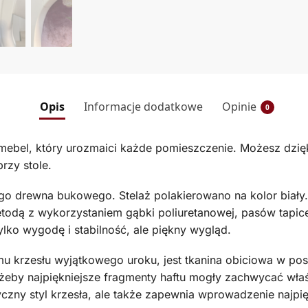
Opis
Informacje dodatkowe
Opinie
0
 mebel, który urozmaici każde pomieszczenie. Możesz dzię
rzy stole.
ego drewna bukowego. Stelaż polakierowano na kolor biały
ą z wykorzystaniem gąbki poliuretanowej, pasów tapicers
ylko wygodę i stabilność, ale piękny wygląd.
 krzesłu wyjątkowego uroku, jest tkanina obiciowa w po
żeby najpiękniejsze fragmenty haftu mogły zachwycać właś
syczny styl krzesła, ale także zapewnia wprowadzenie najp