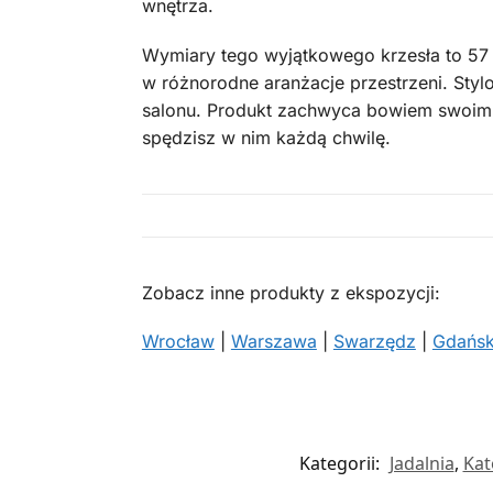
wnętrza.
Wymiary tego wyjątkowego krzesła to 57 
w różnorodne aranżacje przestrzeni. Styl
salonu. Produkt zachwyca bowiem swoim n
spędzisz w nim każdą chwilę.
Zobacz inne produkty z ekspozycji:
Wrocław
|
Warszawa
|
Swarzędz
|
Gdańs
Kategorii:
Jadalnia
,
Kat