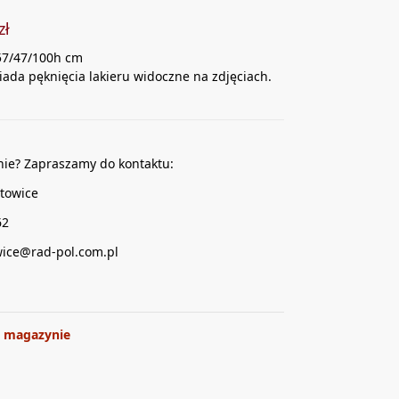
zł
57/47/100h cm
siada pęknięcia lakieru widoczne na zdjęciach.
nie? Zapraszamy do kontaktu:
towice
62
wice@rad-pol.com.pl
 magazynie