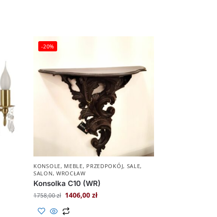
-20%
KONSOLE
,
MEBLE
,
PRZEDPOKÓJ
,
SALE
,
SALON
,
WROCŁAW
Konsolka C10 (WR)
1406,00
zł
1758,00
zł