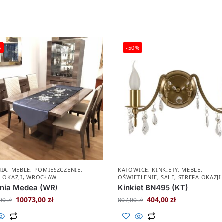
%
-50%
NIA
,
MEBLE
,
POMIESZCZENIE
,
KATOWICE
,
KINKIETY
,
MEBLE
,
 OKAZJI
,
WROCŁAW
OŚWIETLENIE
,
SALE
,
STREFA OKAZJI
lnia Medea (WR)
Kinkiet BN495 (KT)
10073,00
zł
404,00
zł
,00
zł
807,00
zł