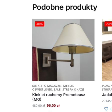
Podobne produkty
-80%
-50
KINKIETY
,
MAGAZYN
,
MEBLE
,
JADAL
OŚWIETLENIE
,
SALE
,
STREFA OKAZJI
STREFA
Kinkiet ruchomy Prometeusz
Jada
(MG)
20145
96,00
zł
480,00
zł