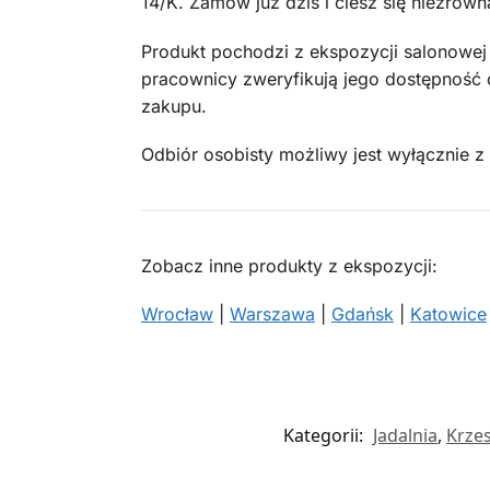
14/K. Zamów już dziś i ciesz się niezró
Produkt pochodzi z ekspozycji salonowej
pracownicy zweryfikują jego dostępność o
zakupu.
Odbiór osobisty możliwy jest wyłącznie
Zobacz inne produkty z ekspozycji:
Wrocław
|
Warszawa
|
Gdańsk
|
Katowice
Kategorii:
Jadalnia
,
Krzes