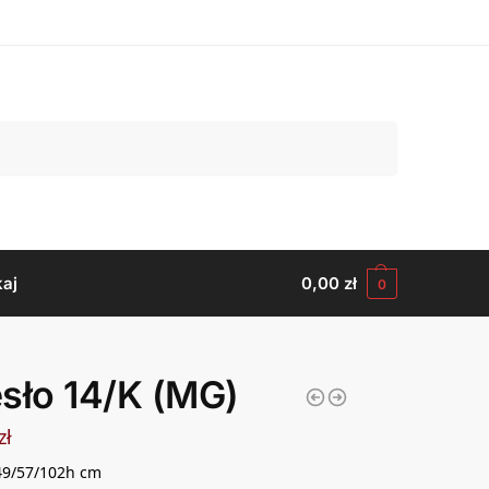
Szukaj
aj
0,00
zł
0
sło 14/K (MG)
zł
49/57/102h cm