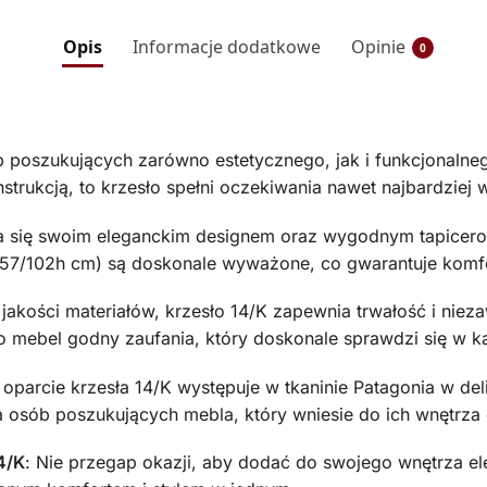
Opis
Informacje dodatkowe
Opinie
0
b poszukujących zarówno estetycznego, jak i funkcjonaln
trukcją, to krzesło spełni oczekiwania nawet najbardziej
ia się swoim eleganckim designem oraz wygodnym tapicer
49/57/102h cm) są doskonale wyważone, co gwarantuje komf
jakości materiałów, krzesło 14/K zapewnia trwałość i nieza
 to mebel godny zaufania, który doskonale sprawdzi się w
 oparcie krzesła 14/K występuje w tkaninie Patagonia w del
a osób poszukujących mebla, który wniesie do ich wnętrza c
4/K
: Nie przegap okazji, aby dodać do swojego wnętrza ele