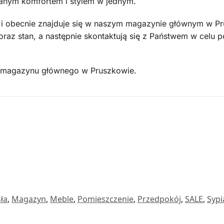
wnanym komfortem i stylem w jednym.
 i obecnie znajduje się w naszym magazynie głównym w Pr
raz stan, a następnie skontaktują się z Państwem w celu p
 z magazynu głównego w Pruszkowie.
ła
,
Magazyn
,
Meble
,
Pomieszczenie
,
Przedpokój
,
SALE
,
Sypi