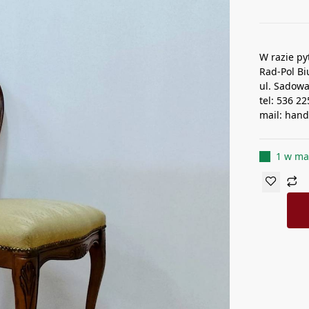
W razie py
Rad-Pol Bi
ul. Sadow
tel: 536 2
mail: han
1 w ma