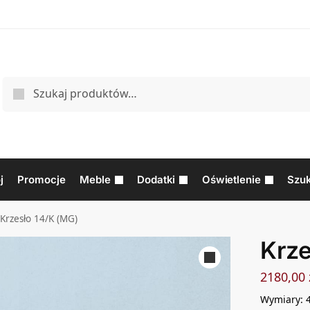
j
Promocje
Meble
Dodatki
Oświetlenie
Szuk
Krzesło 14/K (MG)
Krze
2180,00
Wymiary: 