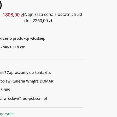
)
1808,00
zł
Najniższa cena z ostatnich 30
ł
dni:
2260,00
zł
.
krzesło produkcji włoskiej.
57/48/100 h cm
nie? Zapraszamy do kontaktu:
rocław (Galeria Wnętrz DOMAR)
16-989
alonwroclaw@rad-pol.com.pl
gazynie