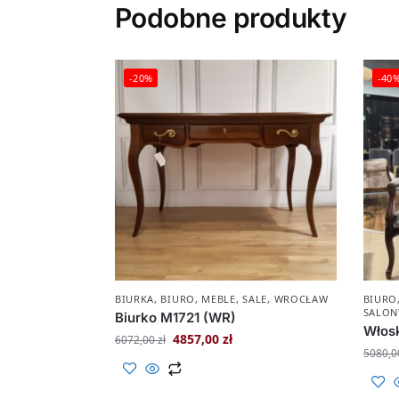
Podobne produkty
-20%
-40
BIURKA
,
BIURO
,
MEBLE
,
SALE
,
WROCŁAW
BIURO
SALON
Biurko M1721 (WR)
Włosk
4857,00
zł
6072,00
zł
5080,