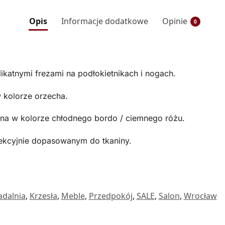
Opis
Informacje dodatkowe
Opinie
0
likatnymi frezami na podłokietnikach i nogach.
 kolorze orzecha.
na w kolorze chłodnego bordo / ciemnego różu.
fekcyjnie dopasowanym do tkaniny.
adalnia
,
Krzesła
,
Meble
,
Przedpokój
,
SALE
,
Salon
,
Wrocław