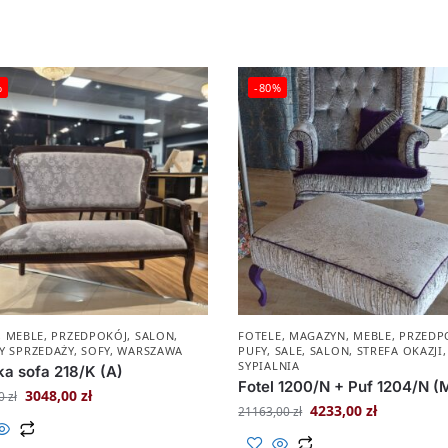
%
-80%
,
MEBLE
,
PRZEDPOKÓJ
,
SALON
,
FOTELE
,
MAGAZYN
,
MEBLE
,
PRZEDP
Y SPRZEDAŻY
,
SOFY
,
WARSZAWA
PUFY
,
SALE
,
SALON
,
STREFA OKAZJI
,
SYPIALNIA
a sofa 218/K (A)
Fotel 1200/N + Puf 1204/N (
3048,00
zł
00
zł
4233,00
zł
21163,00
zł