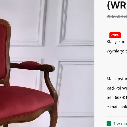
(WR
2260,00
z
-20%
Klasyczne 
Wymiary: 
Masz pyta
Rad-Pol W
tel.: 668-0
e-mail: s
1 w ma