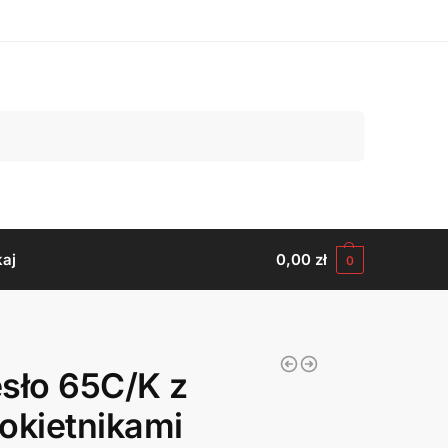
Szukaj
aj
0,00
zł
0
sło 65C/K z
okietnikami