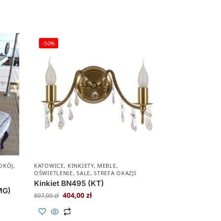
-50%
OKÓJ
,
KATOWICE
,
KINKIETY
,
MEBLE
,
OŚWIETLENIE
,
SALE
,
STREFA OKAZJI
Kinkiet BN495 (KT)
MG)
404,00
zł
807,00
zł