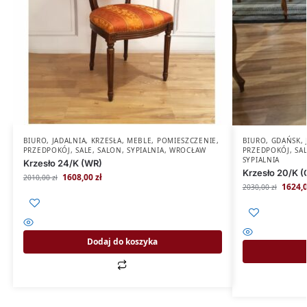
BIURO
,
JADALNIA
,
KRZESŁA
,
MEBLE
,
POMIESZCZENIE
,
BIURO
,
GDAŃSK
,
PRZEDPOKÓJ
,
SALE
,
SALON
,
SYPIALNIA
,
WROCŁAW
PRZEDPOKÓJ
,
SA
SYPIALNIA
Krzesło 24/K (WR)
Krzesło 20/K (
1608,00
zł
2010,00
zł
1624,
2030,00
zł
Dodaj do koszyka