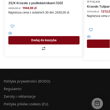
SYPIALNIA
25/K Krzesło z podłokietnikami (GD)
Krzesło Tulipa
1944,00
zł
2430,00
zł
1212,
1515,00
zł
Najniższa cena z ostatnich 30 dni:
2430,00
zł
.
Najniższa cena z
Dodaj do koszyka
Polityka prywatności (RODO)
Regulamin
Zwroty i reklamacje
Polityka plików cookies (EU)