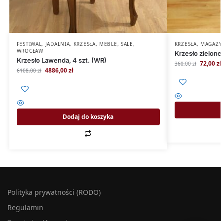
FESTIWAL
,
JADALNIA
,
KRZESŁA
,
MEBLE
,
SALE
,
KRZESŁA
,
MAGAZ
WROCŁAW
Krzesło zielon
Krzesło Lawenda, 4 szt. (WR)
72,00
z
360,00
zł
4886,00
zł
6108,00
zł
Dodaj do koszyka
Polityka prywatności (RODO)
Regulamin