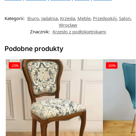
Kategorii:
Biuro
,
Jadalnia
,
Krzesła
,
Meble
,
Przedpokój
,
Salon
,
Wrocław
Znacznik:
Krzesło z podłokietnikami
Podobne produkty
-20%
-80%