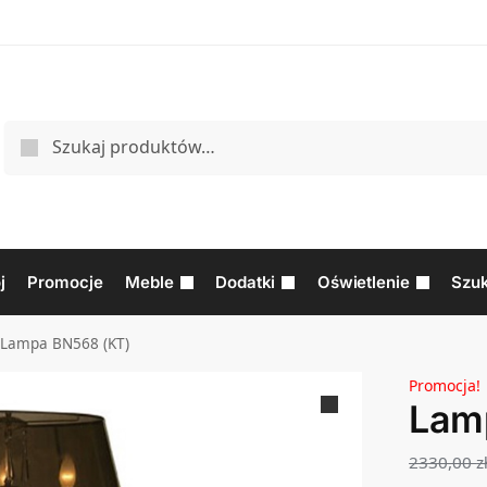
j
Promocje
Meble
Dodatki
Oświetlenie
Szuk
Lampa BN568 (KT)
Promocja!
Lam
2330,00
z