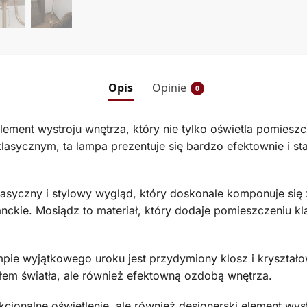
Opis
Opinie
0
nt wystroju wnętrza, który nie tylko oświetla pomieszcze
asycznym, ta lampa prezentuje się bardzo efektownie i st
lasyczny i stylowy wygląd, który doskonale komponuje się
ckie. Mosiądz to materiał, który dodaje pomieszczeniu kla
ie wyjątkowego uroku jest przydymiony klosz i kryształow
łem światła, ale również efektowną ozdobą wnętrza.
jonalne oświetlenie, ale również designerski element wystr