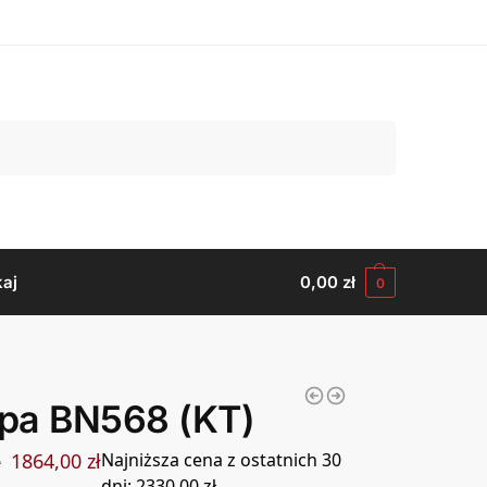
Szukaj
aj
0,00
zł
0
pa BN568 (KT)
1864,00
zł
Najniższa cena z ostatnich 30
ł
dni:
2330,00
zł
.