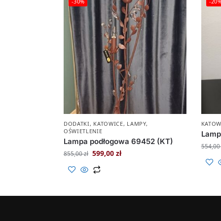
-30%
-20
DODATKI
,
KATOWICE
,
LAMPY
,
KATOW
OŚWIETLENIE
Lamp
Lampa podłogowa 69452 (KT)
554,0
599,00
zł
855,00
zł