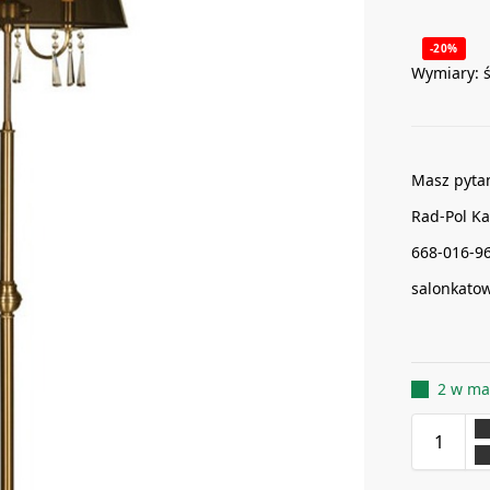
-20%
Wymiary: 
Masz pyta
Rad-Pol Ka
668-016-9
salonkato
2 w ma