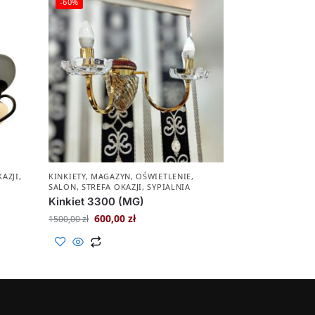
-60%
KAZJI
,
KINKIETY
,
MAGAZYN
,
OŚWIETLENIE
,
SALON
,
STREFA OKAZJI
,
SYPIALNIA
Kinkiet 3300 (MG)
600,00
zł
1500,00
zł