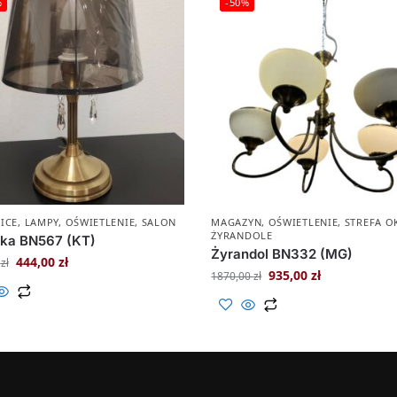
%
-50%
ICE
,
LAMPY
,
OŚWIETLENIE
,
SALON
MAGAZYN
,
OŚWIETLENIE
,
STREFA O
ŻYRANDOLE
ka BN567 (KT)
Żyrandol BN332 (MG)
444,00
zł
0
zł
935,00
zł
1870,00
zł