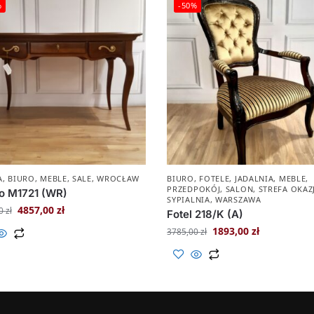
%
-50%
A
,
BIURO
,
MEBLE
,
SALE
,
WROCŁAW
BIURO
,
FOTELE
,
JADALNIA
,
MEBLE
,
PRZEDPOKÓJ
,
SALON
,
STREFA OKAZ
o M1721 (WR)
SYPIALNIA
,
WARSZAWA
4857,00
zł
00
zł
Fotel 218/K (A)
1893,00
zł
3785,00
zł