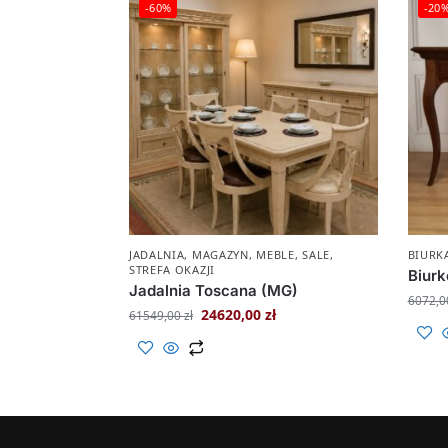
-60%
-20
JADALNIA
,
MAGAZYN
,
MEBLE
,
SALE
,
BIURK
STREFA OKAZJI
Biurk
Jadalnia Toscana (MG)
6072,
24620,00
zł
61549,00
zł