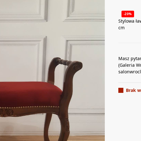
-20%
Stylowa ła
cm
Masz pyta
(Galeria W
salonwroc
Brak w