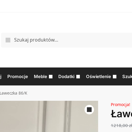
j
Promocje
Meble
Dodatki
Oświetlenie
Szuk
Ławeczka 86/K
Promocja!
Ław
1218,00
z