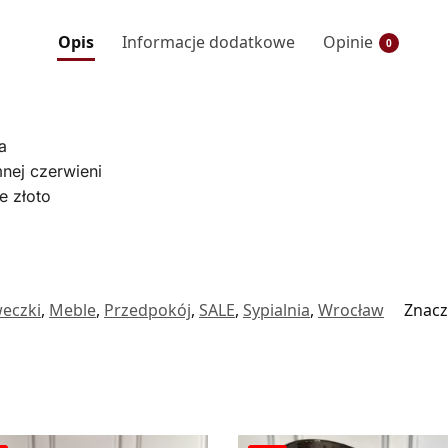
Opis
Informacje dodatkowe
Opinie
0
a
mnej czerwieni
e złoto
eczki
,
Meble
,
Przedpokój
,
SALE
,
Sypialnia
,
Wrocław
Znacz