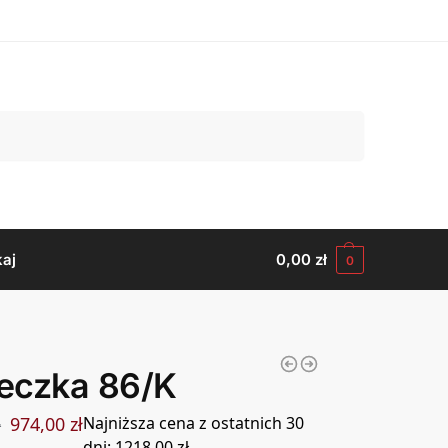
Szukaj
aj
0,00
zł
0
eczka 86/K
974,00
zł
Najniższa cena z ostatnich 30
ł
dni:
1218,00
zł
.