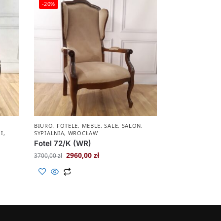
-20%
BIURO
,
FOTELE
,
MEBLE
,
SALE
,
SALON
,
JI
,
SYPIALNIA
,
WROCŁAW
Fotel 72/K (WR)
2960,00
zł
3700,00
zł