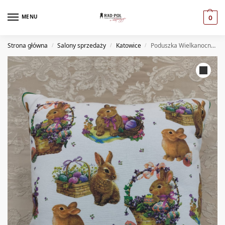
MENU
0
Strona główna
Salony sprzedaży
Katowice
Poduszka Wielkanocna (KT)
/
/
/