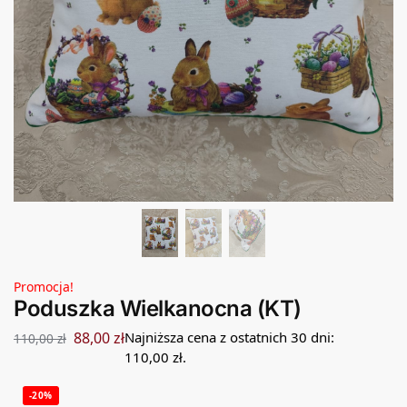
Promocja!
Poduszka Wielkanocna (KT)
88,00
zł
Najniższa cena z ostatnich 30 dni:
110,00
zł
110,00
zł
.
-20%