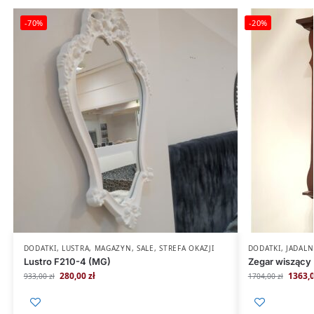
-70%
-20%
DODATKI
,
LUSTRA
,
MAGAZYN
,
SALE
,
STREFA OKAZJI
DODATKI
,
JADALN
Lustro F210-4 (MG)
Zegar wisząc
280,00
zł
1363,
933,00
zł
1704,00
zł