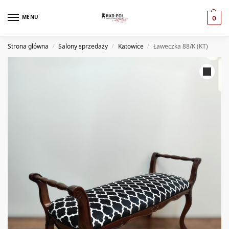
MENU
0
Strona główna
Salony sprzedaży
Katowice
Ławeczka 88/K (KT)
/
/
/