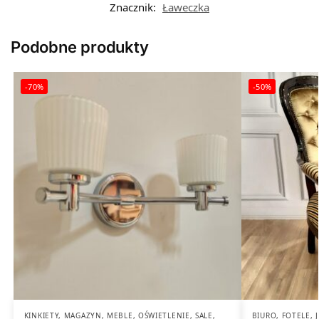
Znacznik:
Ławeczka
Podobne produkty
-70%
-50%
KINKIETY
,
MAGAZYN
,
MEBLE
,
OŚWIETLENIE
,
SALE
,
BIURO
,
FOTELE
,