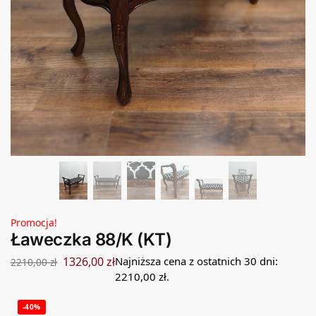
Promocja!
Ławeczka 88/K (KT)
1326,00
zł
Najniższa cena z ostatnich 30 dni:
2210,00
zł
2210,00
zł
.
-40%