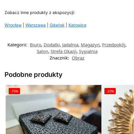
Zobacz inne produkty z ekspozycji:
Wrocław
|
Warszawa
|
Gdańsk
|
Katowice
Kategorii:
Biuro
,
Dodatki
,
Jadalnia
,
Magazyn
,
Przedpokój
,
Salon
,
Strefa Okazji
,
Sypialnia
Znacznik:
Obraz
Podobne produkty
-70%
-20%