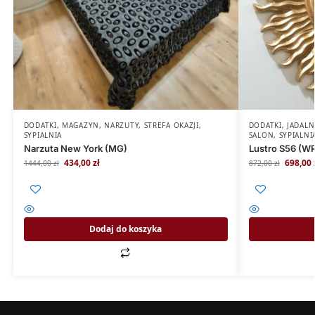
DODATKI
,
MAGAZYN
,
NARZUTY
,
STREFA OKAZJI
,
DODATKI
,
JADALN
SYPIALNIA
SALON
,
SYPIALNI
Narzuta New York (MG)
Lustro S56 (W
434,00
zł
698,00
1444,00
zł
872,00
zł
Dodaj do koszyka