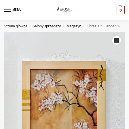
MENU
0
Strona główna
Salony sprzedaży
Magazyn
Obraz ARS Lange 51-29-261 (MG)
/
/
/