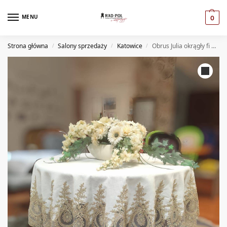
MENU
0
Strona główna
Salony sprzedaży
Katowice
Obrus Julia okrągły fi 140 (KT)
/
/
/