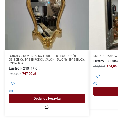
DODATKI
,
JADALNIA
,
KATOWICE
,
LUSTRA
,
POKÓJ
DODATKI
,
KATOW
DZIECIĘCY
,
PRZEDPOKÓJ
,
SALON
,
SALONY SPRZEDAŻY
,
Lustro F-SD05
SYPIALNIA
104,00
130,00
zł
Lustro F 210-1 (KT)
747,00
zł
933,00
zł
Dodaj do koszyka