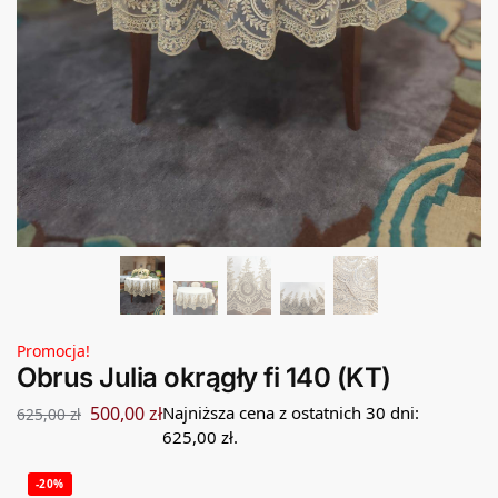
Promocja!
Obrus Julia okrągły fi 140 (KT)
500,00
zł
Najniższa cena z ostatnich 30 dni:
625,00
zł
625,00
zł
.
-20%