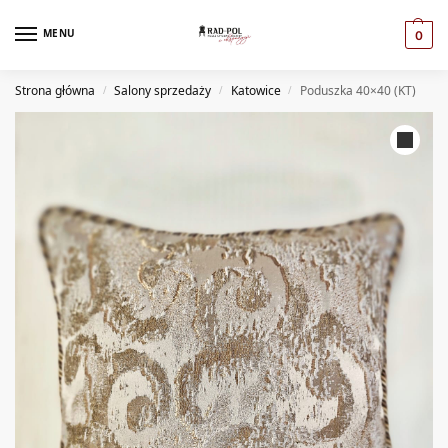
MENU
0
Strona główna
Salony sprzedaży
Katowice
Poduszka 40×40 (KT)
/
/
/