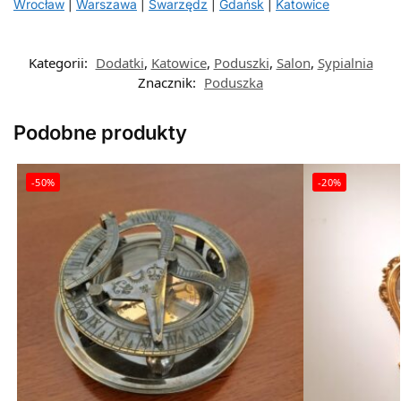
Wrocław
|
Warszawa
|
Swarzędz
|
Gdańsk
|
Katowice
Kategorii:
Dodatki
,
Katowice
,
Poduszki
,
Salon
,
Sypialnia
Znacznik:
Poduszka
Podobne produkty
-50%
-20%