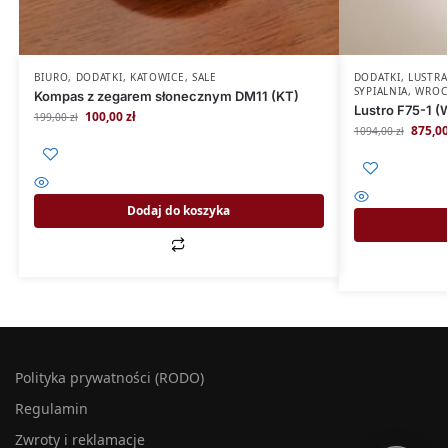
BIURO
,
DODATKI
,
KATOWICE
,
SALE
DODATKI
,
LUSTRA
SYPIALNIA
,
WROC
Kompas z zegarem słonecznym DM11 (KT)
Lustro F75-1 (
100,00
zł
199,00
zł
875,0
1094,00
zł
Dodaj do koszyka
Polityka prywatności (RODO)
Regulamin
Zwroty i reklamacje