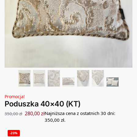
Promocja!
Poduszka 40×40 (KT)
280,00
zł
Najniższa cena z ostatnich 30 dni:
350,00
zł
350,00
zł
.
-20%