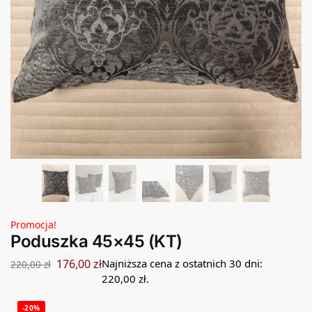
Promocja!
Poduszka 45×45 (KT)
176,00
zł
Najniższa cena z ostatnich 30 dni:
220,00
zł
220,00
zł
.
-20%