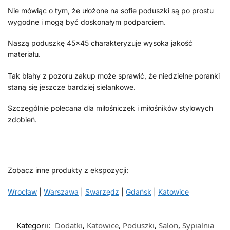
Nie mówiąc o tym, że ułożone na sofie poduszki są po prostu
wygodne i mogą być doskonałym podparciem.
Naszą poduszkę 45×45 charakteryzuje wysoka jakość
materiału.
Tak błahy z pozoru zakup może sprawić, że niedzielne poranki
staną się jeszcze bardziej sielankowe.
Szczególnie polecana dla miłośniczek i miłośników stylowych
zdobień.
Zobacz inne produkty z ekspozycji:
Wrocław
|
Warszawa
|
Swarzędz
|
Gdańsk
|
Katowice
Kategorii:
Dodatki
,
Katowice
,
Poduszki
,
Salon
,
Sypialnia