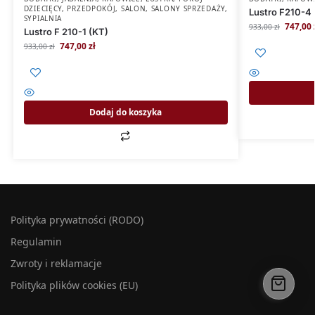
DZIECIĘCY
,
PRZEDPOKÓJ
,
SALON
,
SALONY SPRZEDAŻY
,
Lustro F210-4 
SYPIALNIA
747,00
933,00
zł
Lustro F 210-1 (KT)
747,00
zł
933,00
zł
Dodaj do koszyka
Polityka prywatności (RODO)
Regulamin
Zwroty i reklamacje
Polityka plików cookies (EU)