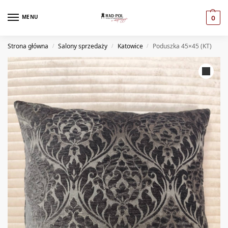
MENU
0
Strona główna
Salony sprzedaży
Katowice
Poduszka 45×45 (KT)
/
/
/