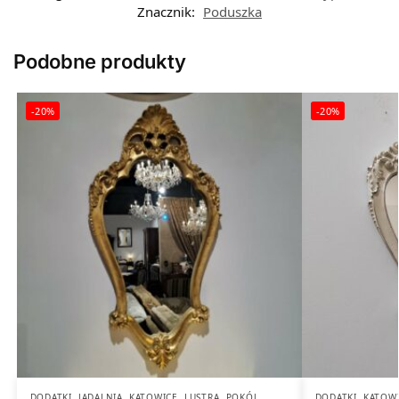
Znacznik:
Poduszka
Podobne produkty
-20%
-20%
DODATKI
,
JADALNIA
,
KATOWICE
,
LUSTRA
,
POKÓJ
DODATKI
,
KATOW