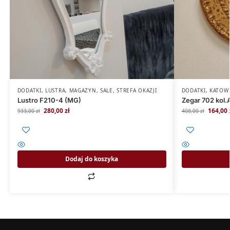
DODATKI
,
LUSTRA
,
MAGAZYN
,
SALE
,
STREFA OKAZJI
DODATKI
,
KATOW
Lustro F210-4 (MG)
Zegar 702 kol.
280,00
zł
164,00
933,00
zł
408,00
zł
Dodaj do koszyka