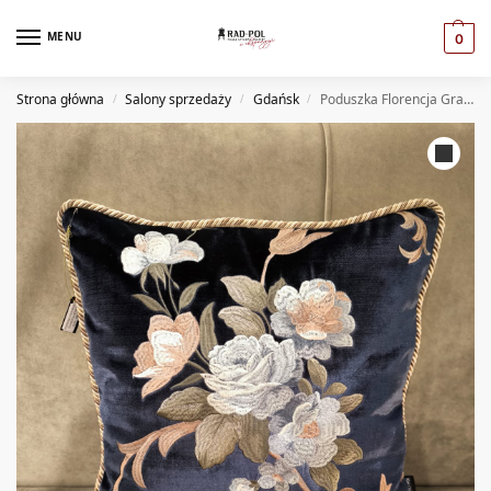
MENU
0
Strona główna
Salony sprzedaży
Gdańsk
Poduszka Florencja Granat (GD)
/
/
/