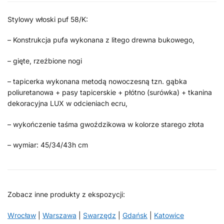
Stylowy włoski puf 58/K:
– Konstrukcja pufa wykonana z litego drewna bukowego,
– gięte, rzeźbione nogi
– tapicerka wykonana metodą nowoczesną tzn. gąbka
poliuretanowa + pasy tapicerskie + płótno (surówka) + tkanina
dekoracyjna LUX w odcieniach ecru,
– wykończenie taśma gwoździkowa w kolorze starego złota
– wymiar: 45/34/43h cm
Zobacz inne produkty z ekspozycji:
Wrocław
|
Warszawa
|
Swarzędz
|
Gdańsk
|
Katowice