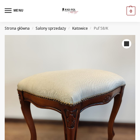
MENU
0
Strona główna
Salony sprzedaży
Katowice
Puf 58/K
/
/
/