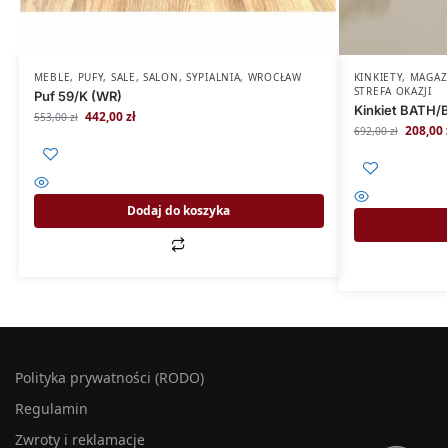
MEBLE
,
PUFY
,
SALE
,
SALON
,
SYPIALNIA
,
WROCŁAW
KINKIETY
,
MAGAZ
STREFA OKAZJI
Puf 59/K (WR)
Kinkiet BATH/
442,00
zł
553,00
zł
208,00
692,00
zł
Dodaj do koszyka
Polityka prywatności (RODO)
Regulamin
Zwroty i reklamacje