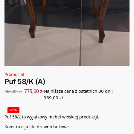
Promocja!
Puf 58/K (A)
775,00
zł
Najniższa cena z ostatnich 30 dni:
969,00
zł
969,00
zł
.
-20%
Puf 58/k to wyjątkowy mebel włoskiej produkcji.
Konstrukcja lite drewno bukowe.