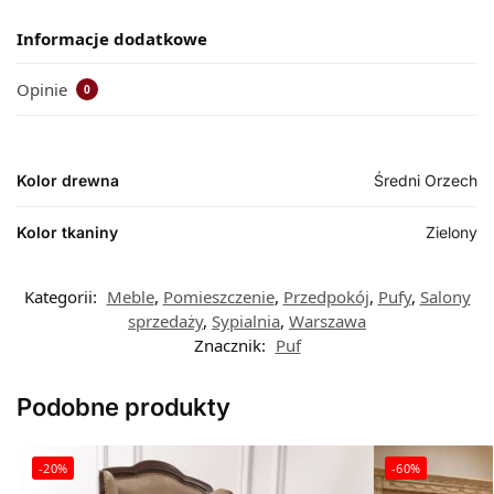
Informacje dodatkowe
Opinie
0
Kolor drewna
Średni Orzech
Kolor tkaniny
Zielony
Kategorii:
Meble
,
Pomieszczenie
,
Przedpokój
,
Pufy
,
Salony
sprzedaży
,
Sypialnia
,
Warszawa
Znacznik:
Puf
Podobne produkty
-20%
-60%