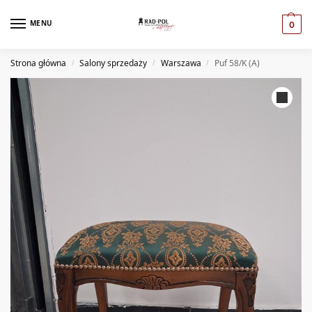
MENU
0
Strona główna
Salony sprzedaży
Warszawa
Puf 58/K (A)
/
/
/