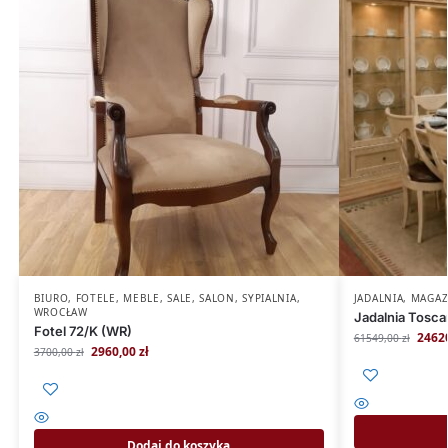
BIURO
,
FOTELE
,
MEBLE
,
SALE
,
SALON
,
SYPIALNIA
,
JADALNIA
,
MAGA
WROCŁAW
Jadalnia Tosc
Fotel 72/K (WR)
2462
61549,00
zł
2960,00
zł
3700,00
zł
Dodaj do koszyka