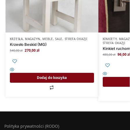
KRZESŁA
,
MAGAZYN
,
MEBLE
,
SALE
,
STREFA OKAZJI
KINKIETY
,
MAGAZ
STREFA OKAZJI
Krzesło Beskid (MG)
Kinkiet rucho
270,00
zł
540,00
zł
96,00
z
480,00
zł
Dodaj do koszyka
Polityka prywatności (RODO)