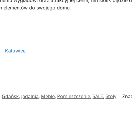
lnemu wyglądowi oraz atrakcyjnej cenie, ten stolik będzie 
ych elementów do swojego domu.
k
|
Katowice
:
Gdańsk
,
Jadalnia
,
Meble
,
Pomieszczenie
,
SALE
,
Stoły
Zna