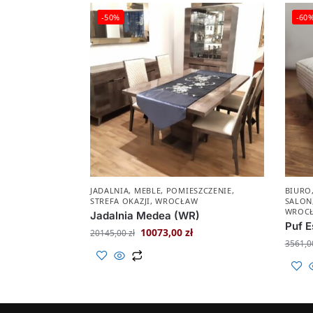
-50%
-60
JADALNIA
,
MEBLE
,
POMIESZCZENIE
,
BIURO
STREFA OKAZJI
,
WROCŁAW
SALON
WROC
Jadalnia Medea (WR)
Puf 
10073,00
zł
20145,00
zł
3561,