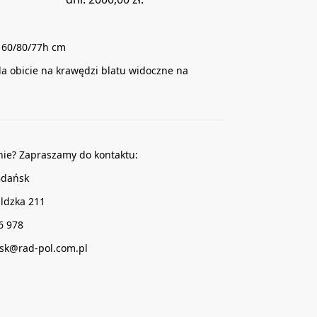
160/80/77h cm
da obicie na krawędzi blatu widoczne na
nie? Zapraszamy do kontaktu:
Gdańsk
ldzka 211
16 978
sk@rad-pol.com.pl