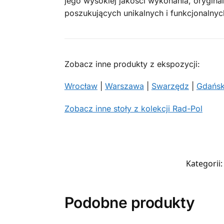
jego wysokiej jakości wykonania, orygina
poszukujących unikalnych i funkcjonaln
Zobacz inne produkty z ekspozycji:
Wrocław
|
Warszawa
|
Swarzędz
|
Gdańs
Zobacz inne stoły z kolekcji Rad-Pol
Kategorii
Podobne produkty