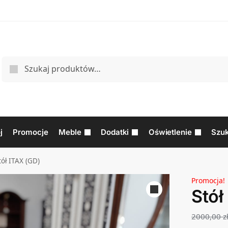
j
Promocje
Meble
Dodatki
Oświetlenie
Szuk
tół ITAX (GD)
Promocja!
Stół
2000,00
z