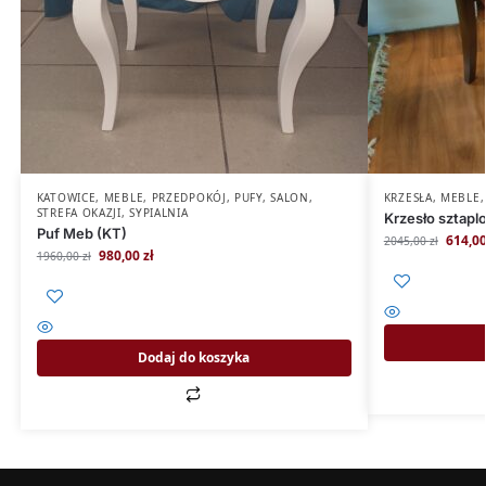
KATOWICE
,
MEBLE
,
PRZEDPOKÓJ
,
PUFY
,
SALON
,
KRZESŁA
,
MEBLE
STREFA OKAZJI
,
SYPIALNIA
Krzesło sztapl
Puf Meb (KT)
614,0
2045,00
zł
980,00
zł
1960,00
zł
Dodaj do koszyka