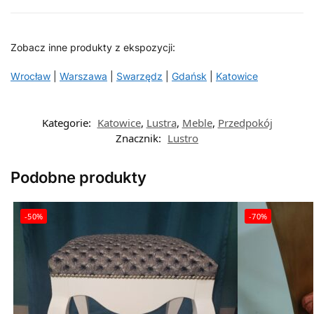
Zobacz inne produkty z ekspozycji:
Wrocław
|
Warszawa
|
Swarzędz
|
Gdańsk
|
Katowice
Kategorie:
Katowice
,
Lustra
,
Meble
,
Przedpokój
Znacznik:
Lustro
Podobne produkty
-50%
-70%