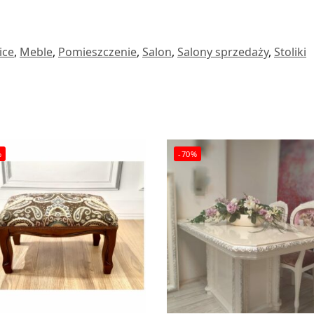
ice
,
Meble
,
Pomieszczenie
,
Salon
,
Salony sprzedaży
,
Stoliki
%
-70%