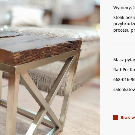
Wymiary: 
Stolik pos
przybrudze
procesu pr
Masz pyta
Rad-Pol Ka
668-016-9
salonkato
Brak w