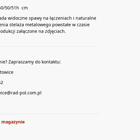
50/50/51h cm
iada widoczne spawy na łączeniach i naturalne
nia stelaża metalowego powstałe w czasie
odukcji załączone na zdjęciach.
nie? Zapraszamy do kontaktu:
towice
62
wice@rad-pol.com.pl
 magazynie