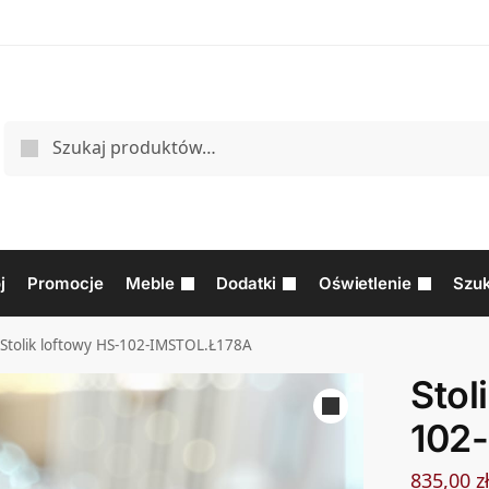
j
Promocje
Meble
Dodatki
Oświetlenie
Szuk
Stolik loftowy HS-102-IMSTOL.Ł178A
Stol
102
835,00
z