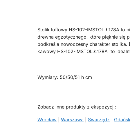
Stolik loftowy HS-102-IMSTOL.Ł178A to n
drewna egzotycznego, które pięknie się p
podkreśla nowoczesny charakter stolika. D
kawowy HS-102-IMSTOL.Ł178A to idealny w
Wymiary: 50/50/51 h cm
Zobacz inne produkty z ekspozycji:
Wrocław
|
Warszawa
|
Swarzędz
|
Gdańs