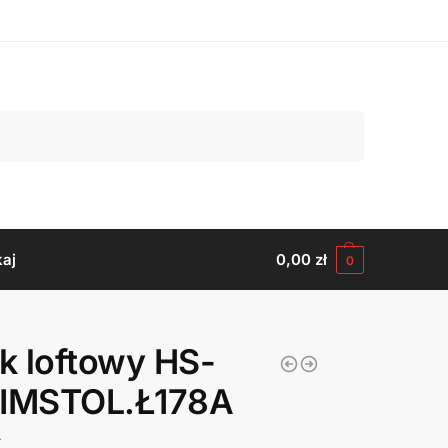
Szukaj
aj
0,00
zł
0
ik loftowy HS-
-IMSTOL.Ł178A
ł