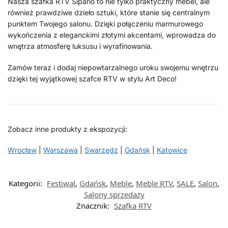
Nasza szafka RTV Sipario to nie tylko praktyczny mebel, ale
również prawdziwe dzieło sztuki, które stanie się centralnym
punktem Twojego salonu. Dzięki połączeniu marmurowego
wykończenia z eleganckimi złotymi akcentami, wprowadza do
wnętrza atmosferę luksusu i wyrafinowania.
Zamów teraz i dodaj niepowtarzalnego uroku swojemu wnętrzu
dzięki tej wyjątkowej szafce RTV w stylu Art Deco!
Zobacz inne produkty z ekspozycji:
Wrocław
|
Warszawa
|
Swarzędz
|
Gdańsk
|
Katowice
Kategorii:
Festiwal
,
Gdańsk
,
Meble
,
Meble RTV
,
SALE
,
Salon
,
Salony sprzedaży
Znacznik:
Szafka RTV