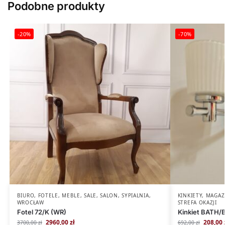
Podobne produkty
-20%
-70%
BIURO
,
FOTELE
,
MEBLE
,
SALE
,
SALON
,
SYPIALNIA
,
KINKIETY
,
MAGAZ
WROCŁAW
STREFA OKAZJI
Fotel 72/K (WR)
Kinkiet BATH/
2960,00
zł
208,00
3700,00
zł
692,00
zł