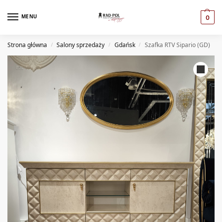
MENU
0
Strona główna
Salony sprzedaży
Gdańsk
Szafka RTV Sipario (GD)
/
/
/