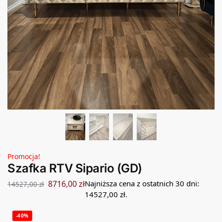
Promocja!
Szafka RTV Sipario (GD)
8716,00
zł
Najniższa cena z ostatnich 30 dni:
14527,00
zł
14527,00
zł
.
-40%