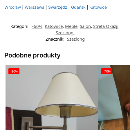
Wrocław
|
Warszawa
|
Swarzędz
|
Gdańsk
|
Katowice
Kategorii:
-60%
,
Katowice
,
Meble
,
Salon
,
Strefa Okazji
,
Szezlongi
Znacznik:
Szezlong
Podobne produkty
-80%
-70%