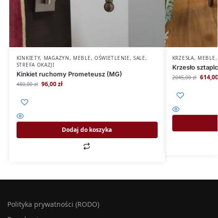
KINKIETY
,
MAGAZYN
,
MEBLE
,
OŚWIETLENIE
,
SALE
,
KRZESŁA
,
MEBLE
STREFA OKAZJI
Krzesło sztapl
Kinkiet ruchomy Prometeusz (MG)
614,0
2045,00
zł
96,00
zł
480,00
zł
Dodaj do koszyka
Polityka prywatności (RODO)