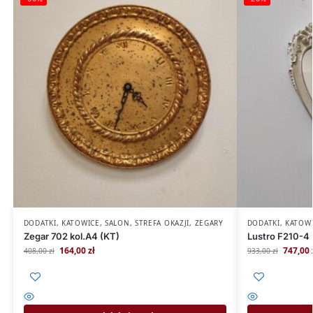
DODATKI
,
KATOWICE
,
SALON
,
STREFA OKAZJI
,
ZEGARY
DODATKI
,
KATOW
Zegar 702 kol.A4 (KT)
Lustro F210-4 
164,00
zł
747,00
408,00
zł
933,00
zł